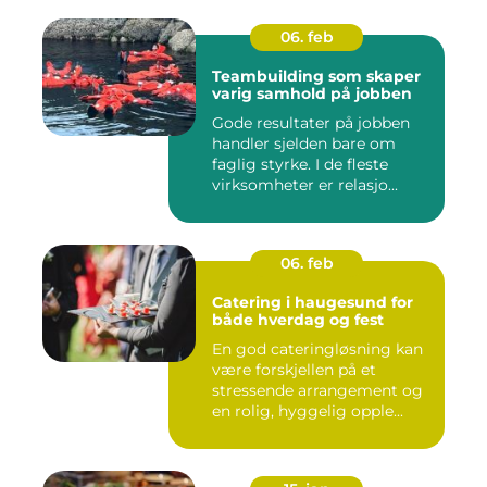
06. feb
Teambuilding som skaper
varig samhold på jobben
Gode resultater på jobben
handler sjelden bare om
faglig styrke. I de fleste
virksomheter er relasjo...
06. feb
Catering i haugesund for
både hverdag og fest
En god cateringløsning kan
være forskjellen på et
stressende arrangement og
en rolig, hyggelig opple...