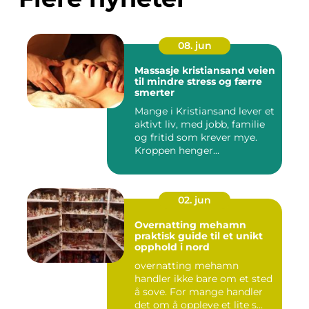
08. jun
Massasje kristiansand veien
til mindre stress og færre
smerter
Mange i Kristiansand lever et
aktivt liv, med jobb, familie
og fritid som krever mye.
Kroppen henger...
02. jun
Overnatting mehamn
praktisk guide til et unikt
opphold i nord
overnatting mehamn
handler ikke bare om et sted
å sove. For mange handler
det om å oppleve et lite s...