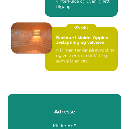
vinterkulde og uvanlig lett
tilgang...
07. okt
Badstue i Molde: Opplev
avslapning og velvære
Når man tenker på avkobling
og velvære, er det få ting
som slår en var...
Adresse