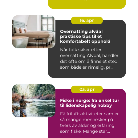
16. apr
Overnatting alvdal
praktiske tips til et
komfortabelt opphold
Når folk søker etter
overnatting Alvdal, handler
det ofte om å finne et sted
som både er rimelig, pr...
03. apr
Fiske i norge: fra enkel tur
til lidenskapelig hobby
Få friluftsaktiviteter samler
så mange mennesker på
tvers av alder og erfaring
som fiske. Mange star...