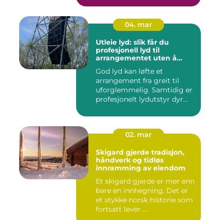
04. mar
Utleie lyd: slik får du
profesjonell lyd til
arrangementet uten å
kjøpe alt selv
God lyd kan løfte et
arrangement fra greit til
uforglemmelig. Samtidig er
profesjonelt lydutstyr dyr...
02. mar
Skigard gjerde tradisjon,
håndverk og tidløs
innramming av eiendom
Et skigard gjerde er mer enn
bare en innhegning. Det er
et stykke norsk historie som
fortsatt lever ...