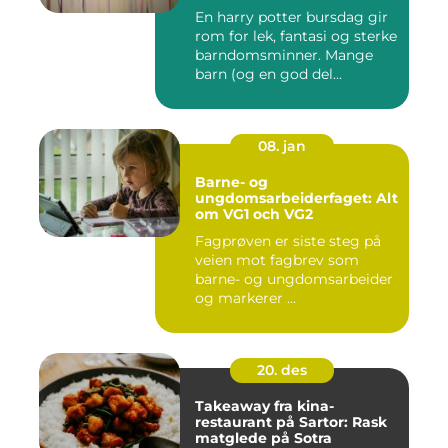
En harry potter bursdag gir
rom for lek, fantasi og sterke
barndomsminner. Mange
barn (og en god del...
08. jan
Barne- og
ungdomsarbeiderfaget: Alt
om VG1 och VG2
Fagprøven er siste steg på
veien mot fagbrev som
barne- og ungdomsarbeider
og markerer ...
20. des
Takeaway fra kina-
restaurant på Sartor: Rask
matglede på Sotra