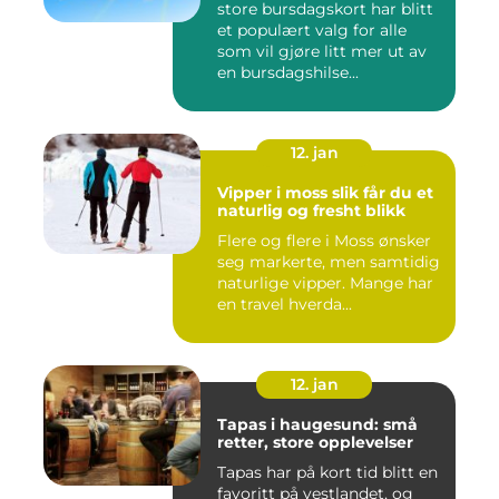
store bursdagskort har blitt
et populært valg for alle
som vil gjøre litt mer ut av
en bursdagshilse...
12. jan
Vipper i moss slik får du et
naturlig og fresht blikk
Flere og flere i Moss ønsker
seg markerte, men samtidig
naturlige vipper. Mange har
en travel hverda...
12. jan
Tapas i haugesund: små
retter, store opplevelser
Tapas har på kort tid blitt en
favoritt på vestlandet, og