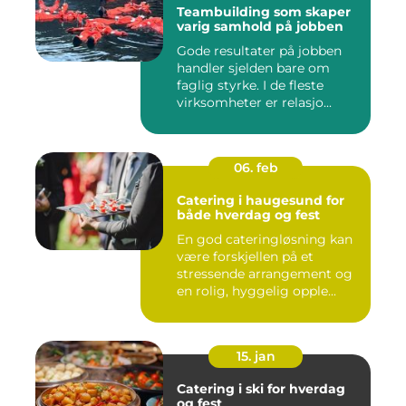
Teambuilding som skaper
varig samhold på jobben
Gode resultater på jobben
handler sjelden bare om
faglig styrke. I de fleste
virksomheter er relasjo...
06. feb
Catering i haugesund for
både hverdag og fest
En god cateringløsning kan
være forskjellen på et
stressende arrangement og
en rolig, hyggelig opple...
15. jan
Catering i ski for hverdag
og fest