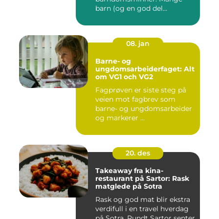
barn (og en god del...
08. jan
Barne- og
ungdomsarbeiderfaget: Alt
om VG1 och VG2
Fagprøven er siste steg på
veien mot fagbrev som
barne- og ungdomsarbeider
og markerer ...
20. des
Takeaway fra kina-
restaurant på Sartor: Rask
matglede på Sotra
Rask og god mat blir ekstra
verdifull i en travel hverdag
på Sotra. Rundt Sartor senter