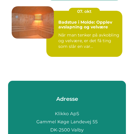
07. okt
Badstue i Molde: Opplev
avslapning og velvære
Når man tenker på avkobling
og velvære, er det få ting
som slår en var...
Adresse