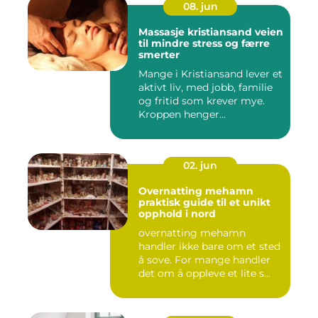
08. jun
Massasje kristiansand veien
til mindre stress og færre
smerter
Mange i Kristiansand lever et
aktivt liv, med jobb, familie
og fritid som krever mye.
Kroppen henger...
02. jun
Overnatting mehamn
praktisk guide til et unikt
opphold i nord
overnatting mehamn
handler ikke bare om et sted
å sove. For mange handler
det om å oppleve et lite s...