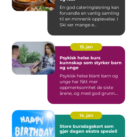
En god cateringløsning kan
forvandle en vanlig samling
til en minnerik opplevelse. I
Ski ser mange e...
15. jan
Psykisk helse kurs
kunnskap som styrker barn
og unge
Psykisk helse blant barn og
unge har fått mer
oppmerksomhet de siste
årene, og med god grunn.
Flere ...
14. jan
Store bursdagskort som
gjør dagen ekstra spesiell