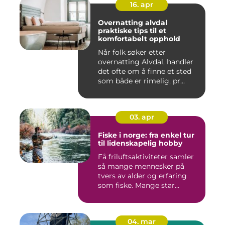
16. apr
Overnatting alvdal
praktiske tips til et
komfortabelt opphold
Når folk søker etter
overnatting Alvdal, handler
det ofte om å finne et sted
som både er rimelig, pr...
03. apr
Fiske i norge: fra enkel tur
til lidenskapelig hobby
Få friluftsaktiviteter samler
så mange mennesker på
tvers av alder og erfaring
som fiske. Mange star...
04. mar