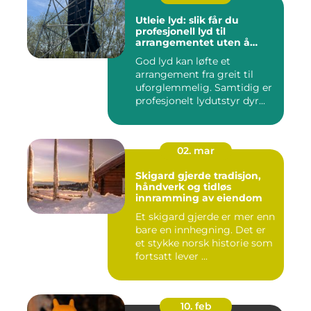
Utleie lyd: slik får du
profesjonell lyd til
arrangementet uten å
kjøpe alt selv
God lyd kan løfte et
arrangement fra greit til
uforglemmelig. Samtidig er
profesjonelt lydutstyr dyr...
02. mar
Skigard gjerde tradisjon,
håndverk og tidløs
innramming av eiendom
Et skigard gjerde er mer enn
bare en innhegning. Det er
et stykke norsk historie som
fortsatt lever ...
10. feb