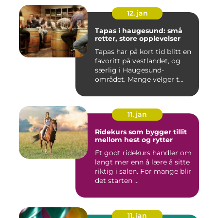
12. jan
Tapas i haugesund: små
retter, store opplevelser
Tapas har på kort tid blitt en
favoritt på vestlandet, og
særlig i Haugesund-
området. Mange velger t...
11. jan
Ridekurs som bygger tillit
mellom hest og rytter
Et godt ridekurs handler om
langt mer enn å lære å sitte
riktig i salen. For mange blir
det starten ...
11. jan