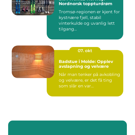
Nordnorsk toppturdrøm
Tromsø-regionen er kjent for
kystnære fjell, stabil
vinterkulde og uvanlig lett
tilgang...
07. okt
Badstue i Molde: Opplev
avslapning og velvære
Når man tenker på avkobling
og velvære, er det få ting
som slår en var...