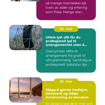
så mange mennesker på
tvers av alder og erfaring
som fiske. Mange star...
04. mar
Utleie lyd: slik får du
profesjonell lyd til
arrangementet uten å
kjøpe alt selv
God lyd kan løfte et
arrangement fra greit til
uforglemmelig. Samtidig er
profesjonelt lydutstyr dyr...
02. mar
Skigard gjerde tradisjon,
håndverk og tidløs
innramming av eiendom
Et skigard gjerde er mer enn