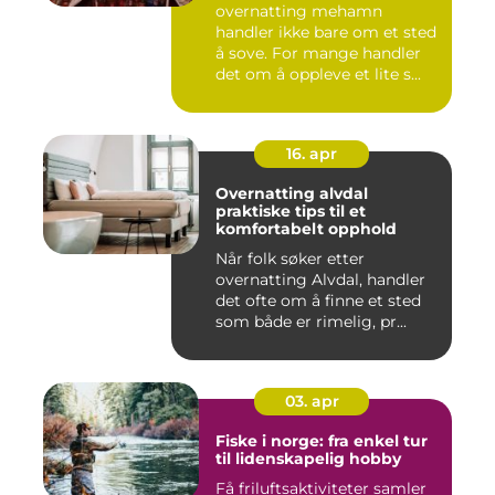
overnatting mehamn
handler ikke bare om et sted
å sove. For mange handler
det om å oppleve et lite s...
16. apr
Overnatting alvdal
praktiske tips til et
komfortabelt opphold
Når folk søker etter
overnatting Alvdal, handler
det ofte om å finne et sted
som både er rimelig, pr...
03. apr
Fiske i norge: fra enkel tur
til lidenskapelig hobby
Få friluftsaktiviteter samler