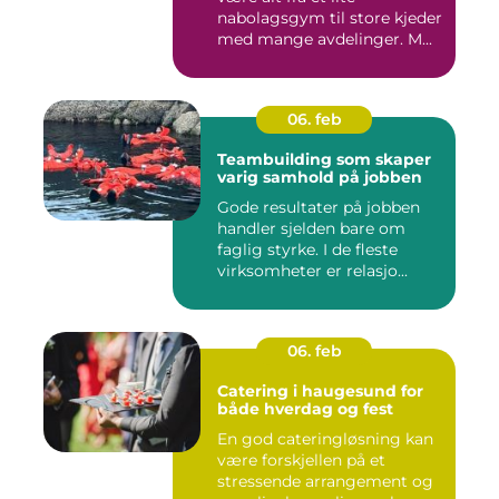
nabolagsgym til store kjeder
med mange avdelinger. M...
06. feb
Teambuilding som skaper
varig samhold på jobben
Gode resultater på jobben
handler sjelden bare om
faglig styrke. I de fleste
virksomheter er relasjo...
06. feb
Catering i haugesund for
både hverdag og fest
En god cateringløsning kan
være forskjellen på et
stressende arrangement og