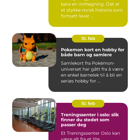
bare en innhegning. Det er
et stykke norsk historie som
fortsatt lever ...
10. feb
Pokemon kort en hobby for
både barn og samlere
Samlekort fra Pokémon-
universet har gått fra å være
en enkel barnelek til å bli en
seriøs hobby for ...
10. feb
Treningssenter i oslo: slik
finner du stedet som
passer deg
Et Treningssenter Oslo kan
være alt fra et lite