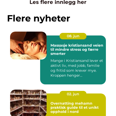
Les flere innlegg her
Flere nyheter
08. jun
Massasje kristiansand veien
til mindre stress og færre
smerter
Mange i Kristiansand lever et
aktivt liv, med jobb, familie
og fritid som krever mye.
Kroppen henger...
02. jun
Overnatting mehamn
praktisk guide til et unikt
opphold i nord