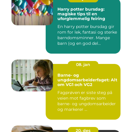
Harry potter bursdag:
magiske tips til en
uforglemmelig feiring
En harry potter bursdag gir
rom for lek, fantasi og sterke
barndomsminner. Mange
barn (og en god del...
08. jan
Barne- og
ungdomsarbeiderfaget: Alt
om VG1 och VG2
Fagprøven er siste steg på
veien mot fagbrev som
barne- og ungdomsarbeider
og markerer ...
20. des