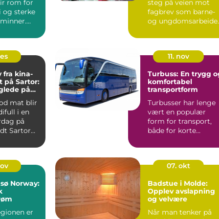
ir rom for
steg på veien mot
i og sterke
fagbrev som barne-
minner.
og ungdomsarbeide
n (og en
og markerer ...
des
11. nov
fra kina-
Turbuss: En trygg o
t på Sartor:
komfortabel
glede på
transportform
od mat blir
Turbusser har lenge
ifull i en
vært en populær
rdag på
form for transport,
dt Sartor
både for korte
ta...
utflukter o...
nov
07. okt
msø Norway:
Badstue i Molde:
k
Opplev avslapning
røm
og velvære
gionen er
Når man tenker på