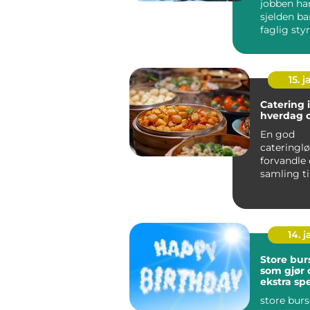
jobben ha
sjelden b
faglig styr
fleste vir
relasjo...
15. j
Catering i
hverdag o
En god
cateringl
forvandle 
samling ti
minnerik o
Ski ser ma
14. 
Store bur
som gjør
ekstra spe
store bur