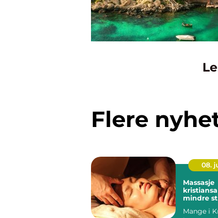
Le
Flere nyhe
08. 
Massasje
kristiansand vei
mindre st
færre sme
Mange i K