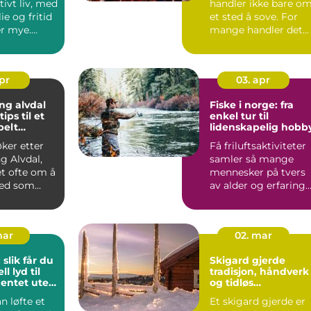
tivt liv, med
handler ikke bare o
ie og fritid
et sted å sove. For
r mye.
mange handler det
enger...
om å oppleve et lite
s...
apr
03. apr
ng alvdal
Fiske i norge: fra
ips til et
enkel tur til
belt
lidenskapelig hobb
øker etter
Få friluftsaktiviteter
g Alvdal,
samler så mange
et ofte om å
mennesker på tvers
ted som
av alder og erfaring
elig, pr...
som fiske. Mange
star...
mar
02. mar
 slik får du
Skigard gjerde
l lyd til
tradisjon, håndverk
entet uten
og tidløs
t selv
innramming av
n løfte et
Et skigard gjerde er
eiendom