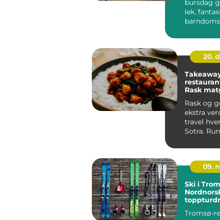
bursdag g
lek, fantas
barndoms
Mange bar
god del...
20. 
Takeaway 
restauran
Rask mat
Sotra
Rask og g
ekstra verd
travel hve
Sotra. Run
senter har 
09. 
Ski i Tro
Nordnors
toppturd
Tromsø-re