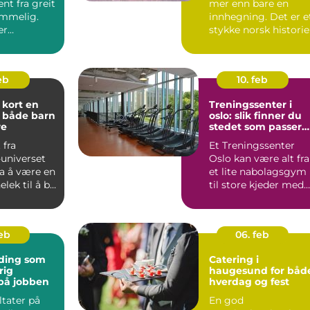
nt fra greit
mer enn bare en
emmelig.
innhegning. Det er e
er
stykke norsk historie
lt lydutstyr
som fortsatt lever ...
feb
10. feb
ort en
Treningssenter i
 både barn
oslo: slik finner du
re
stedet som passer
deg
 fra
Et Treningssenter
universet
Oslo kan være alt fra
ra å være en
et lite nabolagsgym
lek til å bli
til store kjeder med
obby for ...
mange avdelinger.
M...
feb
06. feb
ding som
Catering i
rig
haugesund for båd
på jobben
hverdag og fest
ltater på
En god