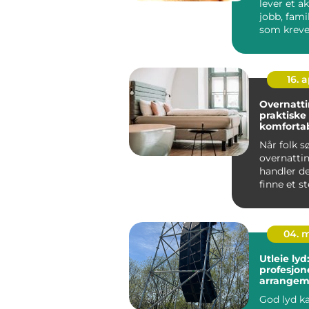
lever et ak
jobb, famil
som kreve
Kroppen h
16. 
Overnatti
praktiske t
komforta
opphold
Når folk s
overnattin
handler d
finne et s
både er rim
04. 
Utleie lyd:
profesjonel
arrangem
å kjøpe al
God lyd ka