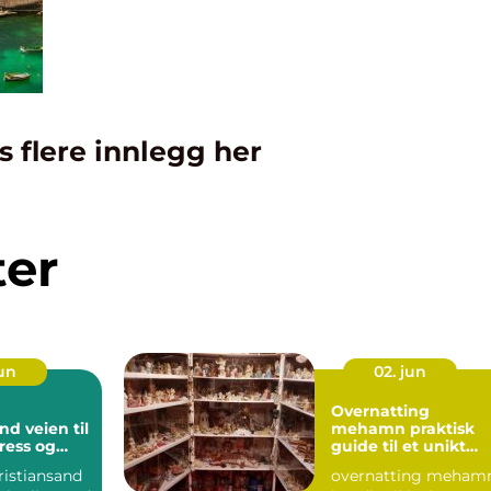
s flere innlegg her
ter
jun
02. jun
Overnatting
en til
mehamn praktisk
ress og
guide til et unikt
rter
opphold i nord
ristiansand
overnatting meham