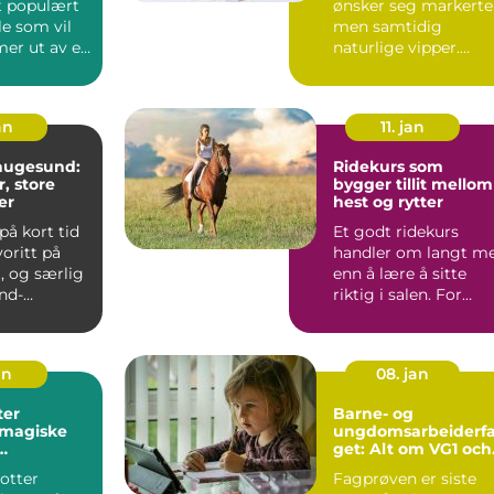
et populært
ønsker seg markerte
le som vil
men samtidig
 mer ut av en
naturlige vipper.
lse...
Mange har en travel
hverda...
an
11. jan
haugesund:
Ridekurs som
, store
bygger tillit mellom
er
hest og rytter
på kort tid
Et godt ridekurs
voritt på
handler om langt m
, og særlig
enn å lære å sitte
nd-
riktig i salen. For
 Mange
mange blir det
starten ...
an
08. jan
ter
Barne- og
 magiske
ungdomsarbeiderf
get: Alt om VG1 och
melig
VG2
otter
Fagprøven er siste