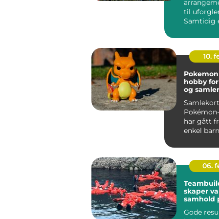
arrangeme
til uforgl
Samtidig 
profesjone
dyr...
10. 
Pokemon k
hobby for
og samle
Samlekort
Pokémon-
har gått f
enkel barne
en seriøs h
06. 
Teambuil
skaper va
samhold 
Gode resu