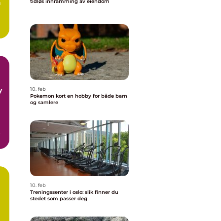
m
tidløs innramming av eiendom
y
10. feb
Pokemon kort en hobby for både barn
og samlere
10. feb
Treningssenter i oslo: slik finner du
stedet som passer deg