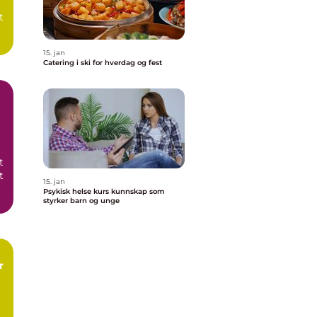
t
15. jan
..
Catering i ski for hverdag og fest
t
t
15. jan
Psykisk helse kurs kunnskap som
e
styrker barn og unge