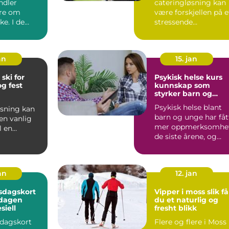
ndler
cateringløsning kan
are om
være forskjellen på e
ke. I de
stressende
ksomheter er
arrangement og en
rolig, hyggelig opple.
an
15. jan
 ski for
Psykisk helse kurs
g fest
kunnskap som
styrker barn og
unge
Psykisk helse blant
øsning kan
barn og unge har fåt
en vanlig
mer oppmerksomhe
l en
de siste årene, og
pplevelse. I
med god grunn. Fler
nge e...
...
jan
12. jan
sdagskort
Vipper i moss slik får
 dagen
du et naturlig og
siell
fresht blikk
sdagskort
Flere og flere i Moss