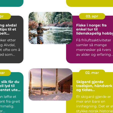
enger...
om å oppleve et lite
s...
apr
03. apr
ng alvdal
Fiske i norge: fra
ips til et
enkel tur til
belt
lidenskapelig hobb
øker etter
Få friluftsaktiviteter
g Alvdal,
samler så mange
et ofte om å
mennesker på tvers
ted som
av alder og erfaring
elig, pr...
som fiske. Mange
star...
mar
02. mar
 slik får du
Skigard gjerde
l lyd til
tradisjon, håndverk
entet uten
og tidløs
t selv
innramming av
n løfte et
Et skigard gjerde er
eiendom
nt fra greit
mer enn bare en
emmelig.
innhegning. Det er e
er
stykke norsk historie