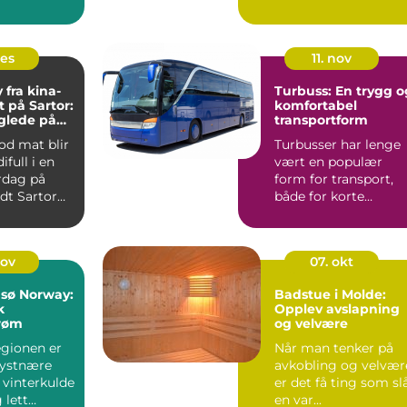
n (og en
og markerer ...
des
11. nov
fra kina-
Turbuss: En trygg o
t på Sartor:
komfortabel
glede på
transportform
od mat blir
Turbusser har lenge
ifull i en
vært en populær
rdag på
form for transport,
dt Sartor
både for korte
ta...
utflukter o...
nov
07. okt
msø Norway:
Badstue i Molde:
k
Opplev avslapning
røm
og velvære
gionen er
Når man tenker på
kystnære
avkobling og velvær
il vinterkulde
er det få ting som sl
 lett
en var...