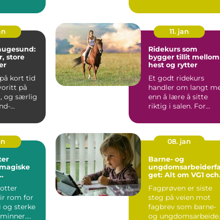
lse...
Mange har en travel
hverda...
an
11. jan
haugesund:
Ridekurs som
, store
bygger tillit mellom
er
hest og rytter
på kort tid
Et godt ridekurs
voritt på
handler om langt m
, og særlig
enn å lære å sitte
nd-
riktig i salen. For
 Mange
mange blir det
starten ...
an
08. jan
ter
Barne- og
 magiske
ungdomsarbeiderf
get: Alt om VG1 och
melig
VG2
otter
Fagprøven er siste
ir rom for
steg på veien mot
i og sterke
fagbrev som barne-
minner.
og ungdomsarbeide