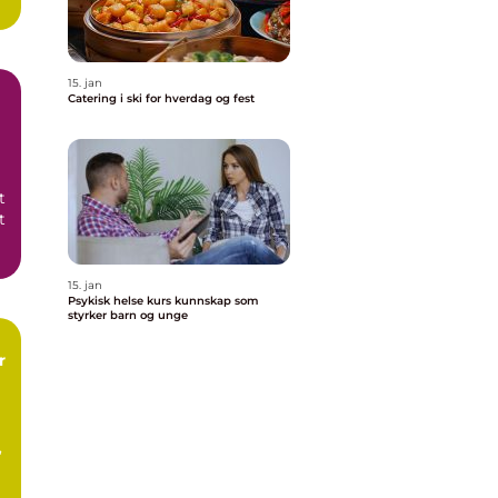
..
15. jan
Catering i ski for hverdag og fest
t
t
e
15. jan
Psykisk helse kurs kunnskap som
styrker barn og unge
,