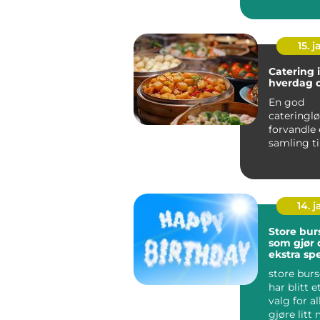
fleste vir
relasjo...
15. j
Catering i
hverdag o
En god
cateringl
forvandle 
samling ti
minnerik o
Ski ser ma
14. 
Store bur
som gjør
ekstra spe
store bur
har blitt 
valg for al
gjøre litt