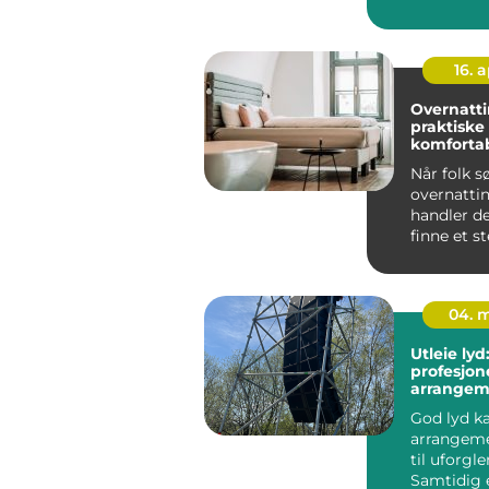
Kroppen h
16. 
Overnatti
praktiske t
komforta
opphold
Når folk s
overnattin
handler d
finne et s
både er rim
04. 
Utleie lyd:
profesjonel
arrangem
å kjøpe al
God lyd ka
arrangeme
til uforgl
Samtidig 