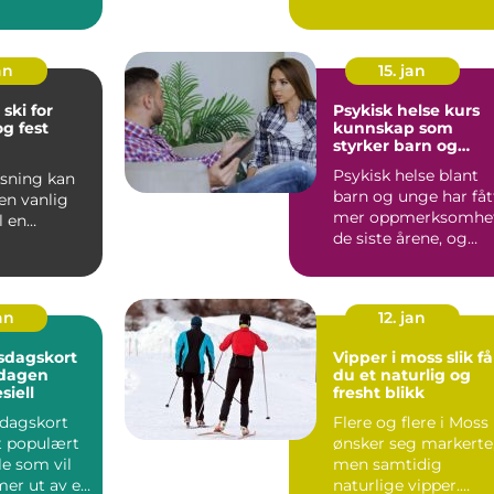
ksomheter er
arrangement og en
rolig, hyggelig opple.
an
15. jan
 ski for
Psykisk helse kurs
g fest
kunnskap som
styrker barn og
unge
Psykisk helse blant
øsning kan
barn og unge har fåt
en vanlig
mer oppmerksomhe
l en
de siste årene, og
pplevelse. I
med god grunn. Fler
nge e...
...
jan
12. jan
sdagskort
Vipper i moss slik får
 dagen
du et naturlig og
siell
fresht blikk
sdagskort
Flere og flere i Moss
et populært
ønsker seg markerte
le som vil
men samtidig
 mer ut av en
naturlige vipper.