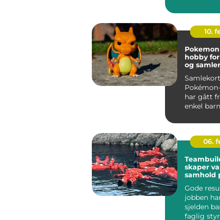
profesjone
dyr...
10. 
Pokemon k
hobby for
og samle
Samlekort
Pokémon-
har gått f
enkel barne
en seriøs h
06. 
Teambuil
skaper va
samhold 
Gode resu
jobben ha
sjelden b
faglig styr