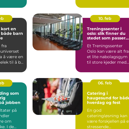
lt lydutstyr
som fortsatt lever ...
feb
10. feb
ort en
Treningssenter i
 både barn
oslo: slik finner du
re
stedet som passer
deg
 fra
Et Treningssenter
universet
Oslo kan være alt fra
ra å være en
et lite nabolagsgym
lek til å bli
til store kjeder med
obby for ...
mange avdelinger.
M...
feb
06. feb
ding som
Catering i
rig
haugesund for båd
på jobben
hverdag og fest
ltater på
En god
ndler
cateringløsning kan
are om
være forskjellen på e
ke. I de
stressende