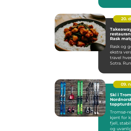
Mange bar
god del...
20. 
Takeaway 
restauran
Rask mat
Sotra
Rask og g
ekstra verd
travel hve
Sotra. Run
senter har 
09. 
Ski i Tro
Nordnors
toppturd
Tromsø-re
kjent for 
fjell, stab
og uvanlig