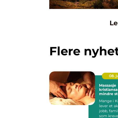
Le
Flere nyhe
08. 
Massasje
kristiansand vei
mindre st
færre sme
Mange i K
lever et ak
jobb, famil
som kreve