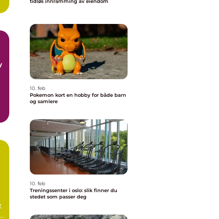
tidløs innramming av eiendom
y
10. feb
Pokemon kort en hobby for både barn
og samlere
10. feb
Treningssenter i oslo: slik finner du
stedet som passer deg
t