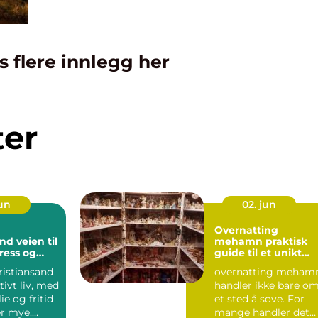
s flere innlegg her
ter
jun
02. jun
Overnatting
en til
mehamn praktisk
ress og
guide til et unikt
rter
opphold i nord
ristiansand
overnatting meham
tivt liv, med
handler ikke bare o
ie og fritid
et sted å sove. For
r mye.
mange handler det