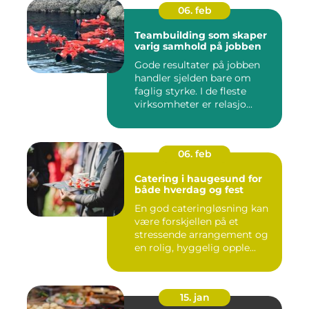
06. feb
Teambuilding som skaper
varig samhold på jobben
Gode resultater på jobben
handler sjelden bare om
faglig styrke. I de fleste
virksomheter er relasjo...
06. feb
Catering i haugesund for
både hverdag og fest
En god cateringløsning kan
være forskjellen på et
stressende arrangement og
en rolig, hyggelig opple...
15. jan