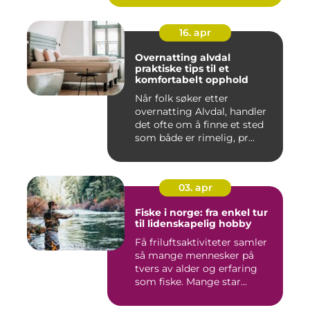
16. apr
Overnatting alvdal
praktiske tips til et
komfortabelt opphold
Når folk søker etter
overnatting Alvdal, handler
det ofte om å finne et sted
som både er rimelig, pr...
03. apr
Fiske i norge: fra enkel tur
til lidenskapelig hobby
Få friluftsaktiviteter samler
så mange mennesker på
tvers av alder og erfaring
som fiske. Mange star...