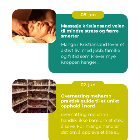
08. jun
Massasje kristiansand veien
til mindre stress og færre
smerter
Mange i Kristiansand lever et
aktivt liv, med jobb, familie
og fritid som krever mye.
Kroppen henger...
02. jun
Overnatting mehamn
praktisk guide til et unikt
opphold i nord
overnatting mehamn
handler ikke bare om et sted
å sove. For mange handler
det om å oppleve et lite s...