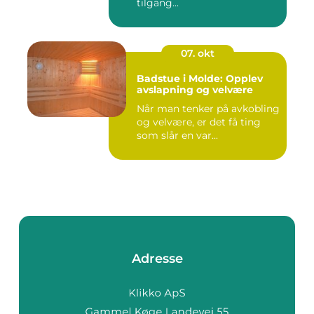
tilgang...
07. okt
Badstue i Molde: Opplev
avslapning og velvære
Når man tenker på avkobling
og velvære, er det få ting
som slår en var...
Adresse