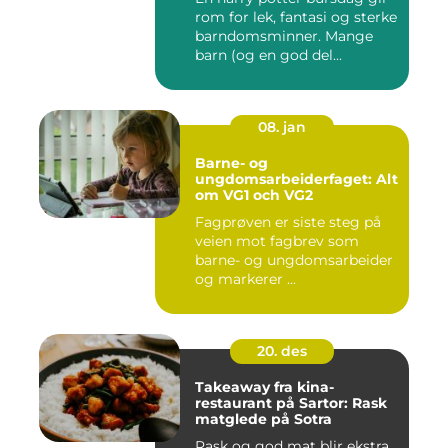
rom for lek, fantasi og sterke
barndomsminner. Mange
barn (og en god del...
08. jan
Barne- og
ungdomsarbeiderfaget: Alt
om VG1 och VG2
Fagprøven er siste steg på
veien mot fagbrev som
barne- og ungdomsarbeider
og markerer ...
20. des
Takeaway fra kina-
restaurant på Sartor: Rask
matglede på Sotra
Rask og god mat blir ekstra