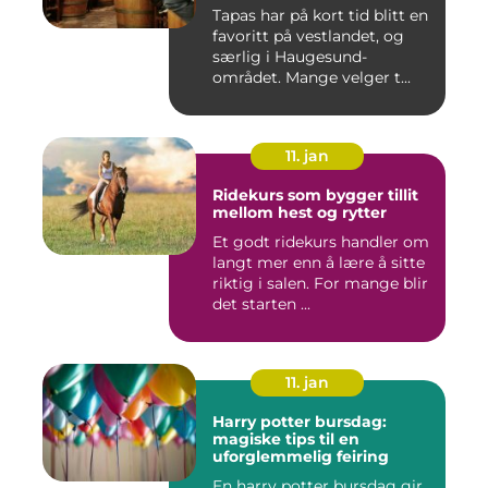
Tapas har på kort tid blitt en
favoritt på vestlandet, og
særlig i Haugesund-
området. Mange velger t...
11. jan
Ridekurs som bygger tillit
mellom hest og rytter
Et godt ridekurs handler om
langt mer enn å lære å sitte
riktig i salen. For mange blir
det starten ...
11. jan
Harry potter bursdag:
magiske tips til en
uforglemmelig feiring
En harry potter bursdag gir