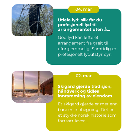
04. mar
Utleie lyd: slik får du
profesjonell lyd til
arrangementet uten å
kjøpe alt selv
God lyd kan løfte et
arrangement fra greit til
uforglemmelig. Samtidig er
profesjonelt lydutstyr dyr...
02. mar
Skigard gjerde tradisjon,
håndverk og tidløs
innramming av eiendom
Et skigard gjerde er mer enn
bare en innhegning. Det er
et stykke norsk historie som
fortsatt lever ...