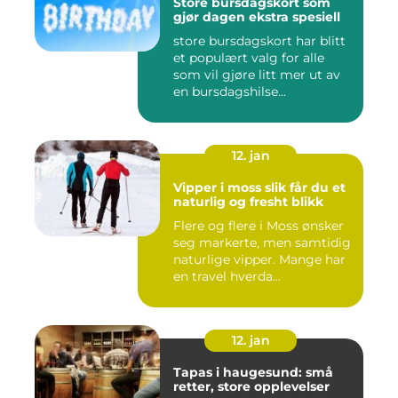
Store bursdagskort som
gjør dagen ekstra spesiell
store bursdagskort har blitt
et populært valg for alle
som vil gjøre litt mer ut av
en bursdagshilse...
12. jan
Vipper i moss slik får du et
naturlig og fresht blikk
Flere og flere i Moss ønsker
seg markerte, men samtidig
naturlige vipper. Mange har
en travel hverda...
12. jan
Tapas i haugesund: små
retter, store opplevelser