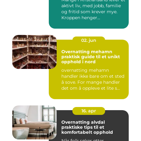
aktivt liv, med jobb, familie
og fritid som krever mye.
Kroppen henger...
02. jun
Overnatting mehamn
praktisk guide til et unikt
opphold i nord
overnatting mehamn
handler ikke bare om et sted
å sove. For mange handler
det om å oppleve et lite s...
16. apr
Overnatting alvdal
praktiske tips til et
komfortabelt opphold
Når folk søker etter