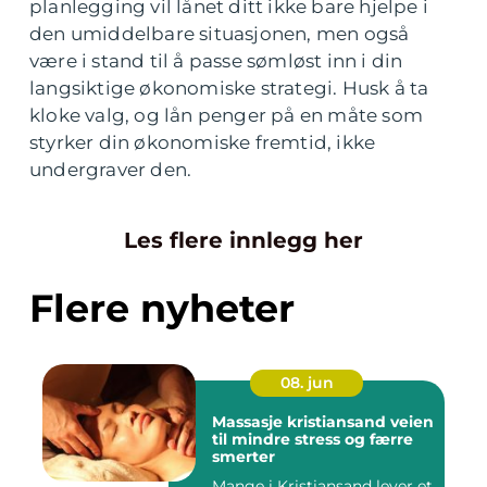
planlegging vil lånet ditt ikke bare hjelpe i
den umiddelbare situasjonen, men også
være i stand til å passe sømløst inn i din
langsiktige økonomiske strategi. Husk å ta
kloke valg, og lån penger på en måte som
styrker din økonomiske fremtid, ikke
undergraver den.
Les flere innlegg her
Flere nyheter
08. jun
Massasje kristiansand veien
til mindre stress og færre
smerter
Mange i Kristiansand lever et