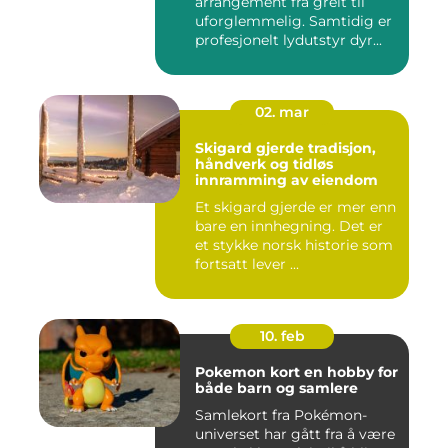
arrangement fra greit til
uforglemmelig. Samtidig er
profesjonelt lydutstyr dyr...
02. mar
Skigard gjerde tradisjon,
håndverk og tidløs
innramming av eiendom
Et skigard gjerde er mer enn
bare en innhegning. Det er
et stykke norsk historie som
fortsatt lever ...
10. feb
Pokemon kort en hobby for
både barn og samlere
Samlekort fra Pokémon-
universet har gått fra å være