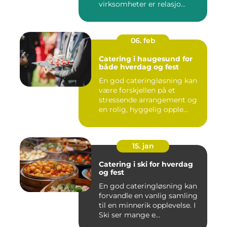
virksomheter er relasjo...
06. feb
Catering i haugesund for
både hverdag og fest
En god cateringløsning kan
være forskjellen på et
stressende arrangement og
en rolig, hyggelig opple...
15. jan
Catering i ski for hverdag
og fest
En god cateringløsning kan
forvandle en vanlig samling
til en minnerik opplevelse. I
Ski ser mange e...