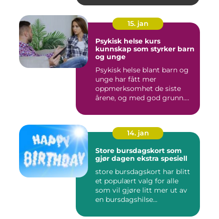
15. jan
Psykisk helse kurs
kunnskap som styrker barn
og unge
Psykisk helse blant barn og
unge har fått mer
oppmerksomhet de siste
årene, og med god grunn.
Flere ...
14. jan
Store bursdagskort som
gjør dagen ekstra spesiell
store bursdagskort har blitt
et populært valg for alle
som vil gjøre litt mer ut av
en bursdagshilse...