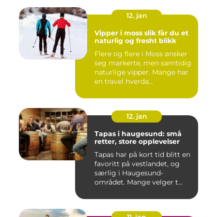
12. jan
Vipper i moss slik får du et
naturlig og fresht blikk
Flere og flere i Moss ønsker
seg markerte, men samtidig
naturlige vipper. Mange har
en travel hverda...
12. jan
Tapas i haugesund: små
retter, store opplevelser
Tapas har på kort tid blitt en
favoritt på vestlandet, og
særlig i Haugesund-
området. Mange velger t...