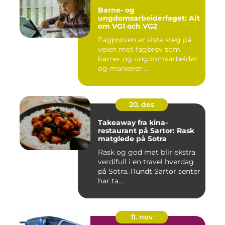
Barne- og
ungdomsarbeiderfaget: Alt
om VG1 och VG2
Fagprøven er siste steg på
veien mot fagbrev som
barne- og ungdomsarbeider
og markerer ...
20. des
Takeaway fra kina-
restaurant på Sartor: Rask
matglede på Sotra
Rask og god mat blir ekstra
verdifull i en travel hverdag
på Sotra. Rundt Sartor senter
har ta...
11. nov