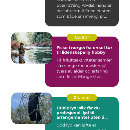
overnatting Alvdal, handler
det ofte om å finne et sted
som både er rimelig, pr...
03. apr
Fiske i norge: fra enkel tur
til lidenskapelig hobby
Få friluftsaktiviteter samler
så mange mennesker på
tvers av alder og erfaring
som fiske. Mange star...
04. mar
Utleie lyd: slik får du
profesjonell lyd til
arrangementet uten å
kjøpe alt selv
God lyd kan løfte et