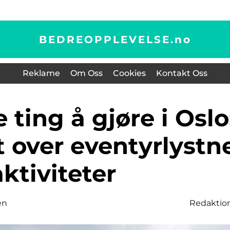
BEDREOPPLEVELSE.
no
Reklame
Om Oss
Cookies
Kontakt Oss
t over eventyrlystn
aktiviteter
en
Redaktio