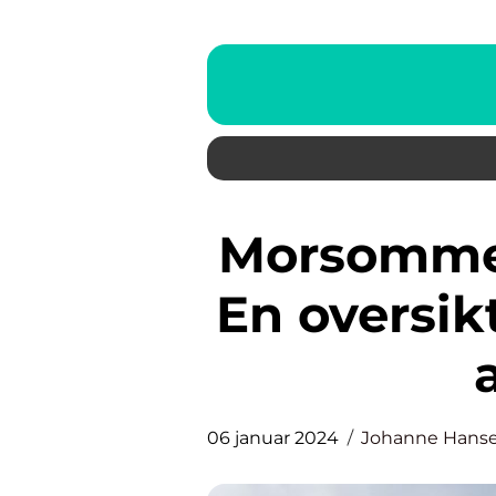
Morsomme ting å gjøre i Oslo:
En oversik
06 januar 2024
Johanne Hans