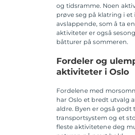
og tidsramme. Noen akti
prøve seg på klatring i e
avslappende, som å ta en
aktiviteter er også seson
båtturer på sommeren.
Fordeler og ulem
aktiviteter i Oslo
Fordelene med morsomme a
har Oslo et bredt utvalg av
aldre. Byen er også godt t
transportsystem og et sto
fleste aktivitetene deg m