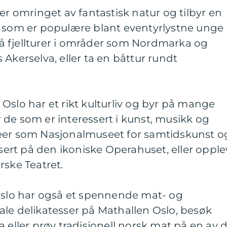
er omringet av fantastisk natur og tilbyr en
r som er populære blant eventyrlystne unge
 fjellturer i områder som Nordmarka og
Akerselva, eller ta en båttur rundt
Oslo har et rikt kulturliv og byr på mange
de som er interessert i kunst, musikk og
eer som Nasjonalmuseet for samtidskunst o
rt på den ikoniske Operahuset, eller opple
rske Teatret.
 Oslo har også et spennende mat- og
ale delikatesser på Mathallen Oslo, besøk
 eller prøv tradisjonell norsk mat på en av 