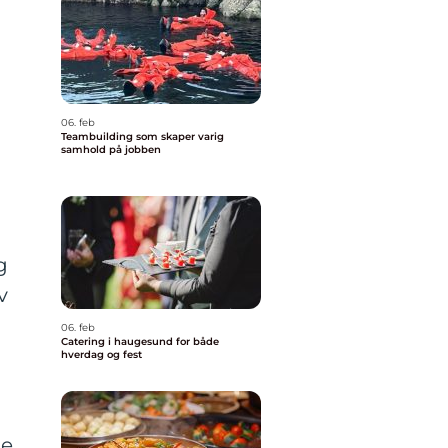
06. feb
Teambuilding som skaper varig
samhold på jobben
g
v
06. feb
Catering i haugesund for både
hverdag og fest
de