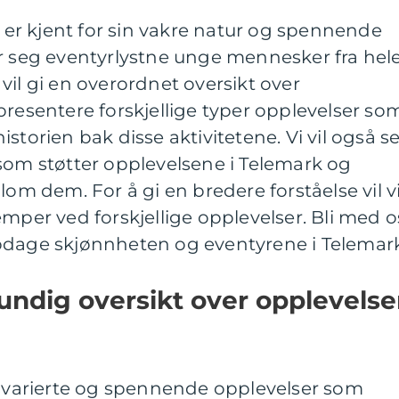
, er kjent for sin vakre natur og spennende
er seg eventyrlystne unge mennesker fra hel
vil gi en overordnet oversikt over
presentere forskjellige typer opplevelser so
storien bak disse aktivitetene. Vi vil også s
som støtter opplevelsene i Telemark og
lom dem. For å gi en bredere forståelse vil v
emper ved forskjellige opplevelser. Bli med o
pdage skjønnheten og eventyrene i Telemark
undig oversikt over opplevelse
ne varierte og spennende opplevelser som