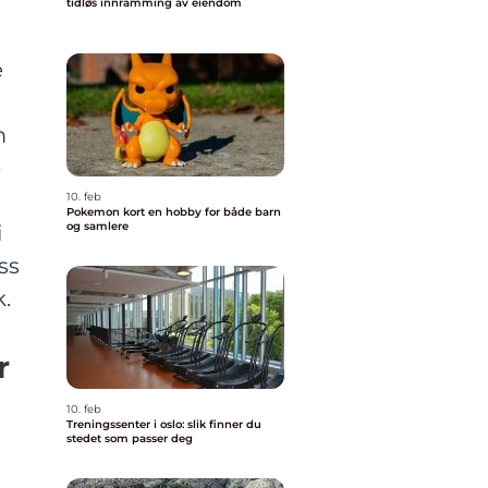
tidløs innramming av eiendom
e
m
e
10. feb
Pokemon kort en hobby for både barn
og samlere
i
ss
.
r
10. feb
Treningssenter i oslo: slik finner du
stedet som passer deg