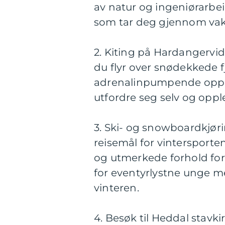
av natur og ingeniørarbei
som tar deg gjennom vakr
2. Kiting på Hardangervid
du flyr over snødekkede fj
adrenalinpumpende opple
utfordre seg selv og oppl
3. Ski- og snowboardkjøri
reisemål for vintersporten
og utmerkede forhold for
for eventyrlystne unge m
vinteren.
4. Besøk til Heddal stavki