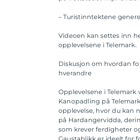
– Turistinntektene genere
Videoen kan settes inn her
opplevelsene i Telemark.
Diskusjon om hvordan forsk
hverandre
Opplevelsene i Telemark var
Kanopadling på Telemarks
opplevelse, hvor du kan n
på Hardangervidda, derimo
som krever ferdigheter 
Gaustablikk er ideelt for