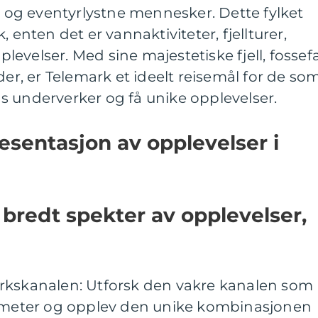
re og eventyrlystne mennesker. Dette fylket
 enten det er vannaktiviteter, fjellturer,
pplevelser. Med sine majestetiske fjell, fossefal
der, er Telemark et ideelt reisemål for de so
s underverker og få unike opplevelser.
sentasjon av opplevelser i
 bredt spekter av opplevelser,
rkskanalen: Utforsk den vakre kanalen som
lometer og opplev den unike kombinasjonen