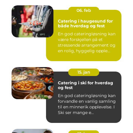
06. feb
Catering i haugesund for
både hverdag og fest
En god cateringløsning kan
være forskjellen på et
stressende arrangement og
en rolig, hyggelig opple...
15. jan
Catering i ski for hverdag
og fest
En god cateringløsning kan
forvandle en vanlig samling
til en minnerik opplevelse. I
Ski ser mange e...