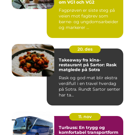
om VG1 och VG2
Fagprøven er siste steg på
veien mot fagbrev som
barne- og ungdomsarbeider
og markerer ...
20. des
Takeaway fra kina-
restaurant på Sartor: Rask
matglede på Sotra
Rask og god mat blir ekstra
verdifull i en travel hverdag
på Sotra. Rundt Sartor senter
har ta...
11. nov
Turbuss: En trygg og
komfortabel transportform