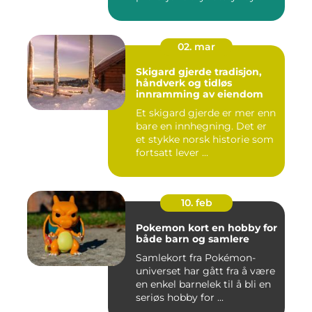
02. mar
Skigard gjerde tradisjon,
håndverk og tidløs
innramming av eiendom
Et skigard gjerde er mer enn
bare en innhegning. Det er
et stykke norsk historie som
fortsatt lever ...
10. feb
Pokemon kort en hobby for
både barn og samlere
Samlekort fra Pokémon-
universet har gått fra å være
en enkel barnelek til å bli en
seriøs hobby for ...