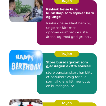
15. jan
Psykisk helse kurs
kunnskap som styrker barn
og unge
Psykisk helse blant barn og
unge har fått mer
oppmerksomhet de siste
årene, og med god grunn.
Flere ...
14. jan
Store bursdagskort som
gjør dagen ekstra spesiell
store bursdagskort har blitt
et populært valg for alle
som vil gjøre litt mer ut av
en bursdagshilse...
12. jan