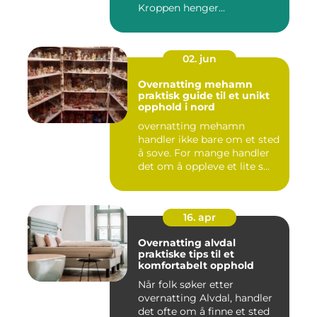
Kroppen henger...
02. jun
Overnatting mehamn
praktisk guide til et unikt
opphold i nord
overnatting mehamn
handler ikke bare om et sted
å sove. For mange handler
det om å oppleve et lite s...
16. apr
Overnatting alvdal
praktiske tips til et
komfortabelt opphold
Når folk søker etter
overnatting Alvdal, handler
det ofte om å finne et sted