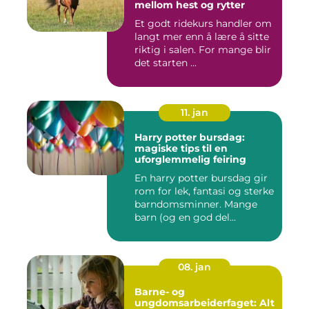
mellom hest og rytter
Et godt ridekurs handler om
langt mer enn å lære å sitte
riktig i salen. For mange blir
det starten ...
11. jan
Harry potter bursdag:
magiske tips til en
uforglemmelig feiring
En harry potter bursdag gir
rom for lek, fantasi og sterke
barndomsminner. Mange
barn (og en god del...
08. jan
Barne- og
ungdomsarbeiderfaget: Alt