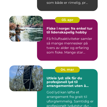
som både er rimelig, pr...
03. apr
Fiske i norge: fra enkel tur
til lidenskapelig hobby
Få friluftsaktiviteter samler
så mange mennesker på
tvers av alder og erfaring
som fiske. Mange star...
04. mar
Utleie lyd: slik får du
profesjonell lyd til
arrangementet uten å
kjøpe alt selv
God lyd kan løfte et
arrangement fra greit til
uforglemmelig. Samtidig er
profesjonelt lydutstyr dyr...