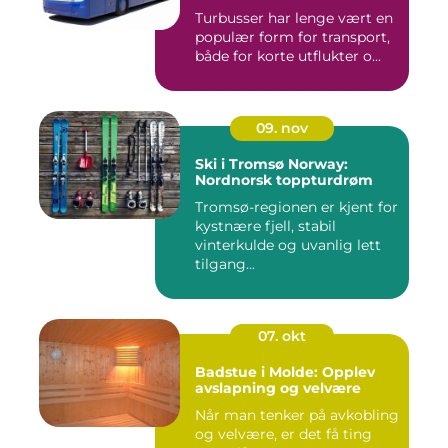
Turbusser har lenge vært en
populær form for transport,
både for korte utflukter o...
09. nov
Ski i Tromsø Norway:
Nordnorsk toppturdrøm
Tromsø-regionen er kjent for
kystnære fjell, stabil
vinterkulde og uvanlig lett
tilgang...
07. okt
Badstue i Molde: Opplev
avslapning og velvære
Når man tenker på avkobling
og velvære, er det få ting