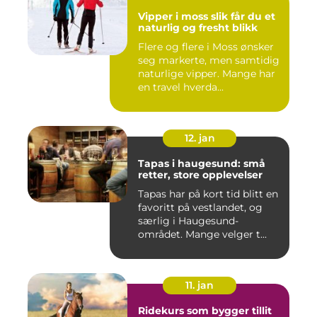
Vipper i moss slik får du et
naturlig og fresht blikk
Flere og flere i Moss ønsker
seg markerte, men samtidig
naturlige vipper. Mange har
en travel hverda...
12. jan
Tapas i haugesund: små
retter, store opplevelser
Tapas har på kort tid blitt en
favoritt på vestlandet, og
særlig i Haugesund-
området. Mange velger t...
11. jan
Ridekurs som bygger tillit