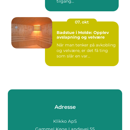
tilgang...
07. okt
Badstue i Molde: Opplev
avslapning og velvære
Når man tenker på avkobling
og velvære, er det få ting
som slår en var...
Adresse