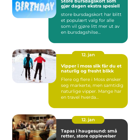
Store bursdagskort som
gjør dagen ekstra spesiell
store bursdagskort har blitt
et populært valg for alle
som vil gjøre litt mer ut av
en bursdagshilse...
12. jan
Vipper i moss slik får du et
naturlig og fresht blikk
Flere og flere i Moss ønsker
seg markerte, men samtidig
naturlige vipper. Mange har
en travel hverda...
12. jan
Tapas i haugesund: små
retter, store opplevelser