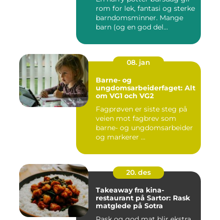
rom for lek, fantasi og sterke
barndomsminner. Mange
barn (og en god del...
08. jan
Barne- og
ungdomsarbeiderfaget: Alt
om VG1 och VG2
Fagprøven er siste steg på
veien mot fagbrev som
barne- og ungdomsarbeider
og markerer ...
20. des
Takeaway fra kina-
restaurant på Sartor: Rask
matglede på Sotra
Rask og god mat blir ekstra