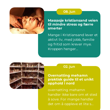
08. jun
Massasje kristiansand veien
til mindre stress og færre
smerter
Mange i Kristiansand lever et
aktivt liv, med jobb, familie
og fritid som krever mye.
Kroppen henger...
02. jun
Overnatting mehamn
praktisk guide til et unikt
opphold i nord
overnatting mehamn
handler ikke bare om et sted
å sove. For mange handler
det om å oppleve et lite s...