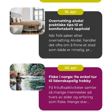
16. apr
Overnatting alvdal
praktiske tips til et
komfortabelt opphold
Når folk søker etter
overnatting Alvdal, handler
det ofte om å finne et sted
som både er rimelig, pr...
03. apr
Fiske i norge: fra enkel tur
til lidenskapelig hobby
Få friluftsaktiviteter samler
så mange mennesker på
tvers av alder og erfaring
som fiske. Mange star...