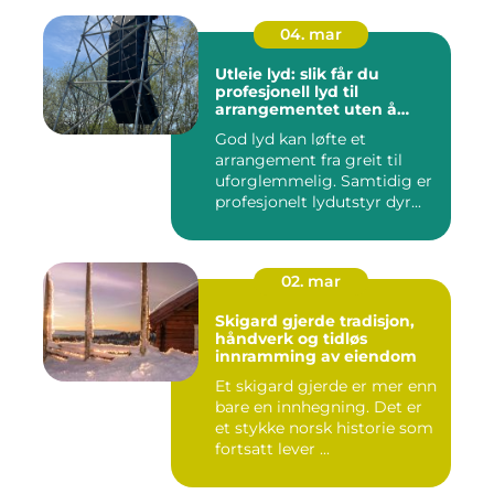
04. mar
Utleie lyd: slik får du
profesjonell lyd til
arrangementet uten å
kjøpe alt selv
God lyd kan løfte et
arrangement fra greit til
uforglemmelig. Samtidig er
profesjonelt lydutstyr dyr...
02. mar
Skigard gjerde tradisjon,
håndverk og tidløs
innramming av eiendom
Et skigard gjerde er mer enn
bare en innhegning. Det er
et stykke norsk historie som
fortsatt lever ...