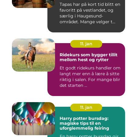
Tapas har på kort tid blitt en
favoritt på vestlandet, og
særlig i Haugesund-
området. Mange velger t...
11. jan
Ridekurs som bygger tillit
mellom hest og rytter
Et godt ridekurs handler om
langt mer enn å lære å sitte
riktig i salen. For mange blir
det starten ...
11. jan
Harry potter bursdag:
magiske tips til en
uforglemmelig feiring
En harry potter bursdag gir