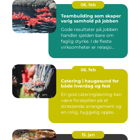
06. feb
Teambuilding som skaper
varig samhold på jobben
Gode resultater på jobben
handler sjelden bare om
faglig styrke. I de fleste
virksomheter er relasjo...
06. feb
Catering i haugesund for
både hverdag og fest
En god cateringløsning kan
være forskjellen på et
stressende arrangement og
en rolig, hyggelig opple...
15. jan