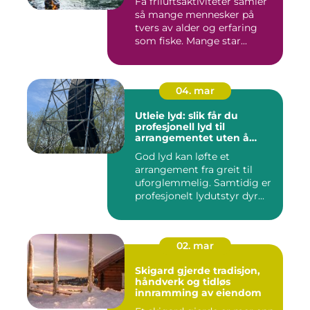
Få friluftsaktiviteter samler
så mange mennesker på
tvers av alder og erfaring
som fiske. Mange star...
04. mar
Utleie lyd: slik får du
profesjonell lyd til
arrangementet uten å
kjøpe alt selv
God lyd kan løfte et
arrangement fra greit til
uforglemmelig. Samtidig er
profesjonelt lydutstyr dyr...
02. mar
Skigard gjerde tradisjon,
håndverk og tidløs
innramming av eiendom