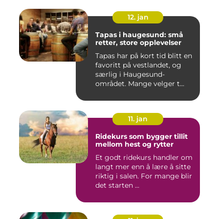
12. jan
Tapas i haugesund: små
retter, store opplevelser
Tapas har på kort tid blitt en
favoritt på vestlandet, og
særlig i Haugesund-
området. Mange velger t...
11. jan
Ridekurs som bygger tillit
mellom hest og rytter
Et godt ridekurs handler om
langt mer enn å lære å sitte
riktig i salen. For mange blir
det starten ...