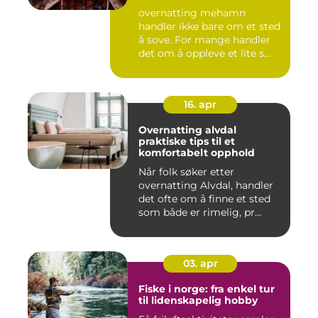
overnatting mehamn
handler ikke bare om et sted
å sove. For mange handler
det om å oppleve et lite s...
16. apr
Overnatting alvdal
praktiske tips til et
komfortabelt opphold
Når folk søker etter
overnatting Alvdal, handler
det ofte om å finne et sted
som både er rimelig, pr...
03. apr
Fiske i norge: fra enkel tur
til lidenskapelig hobby