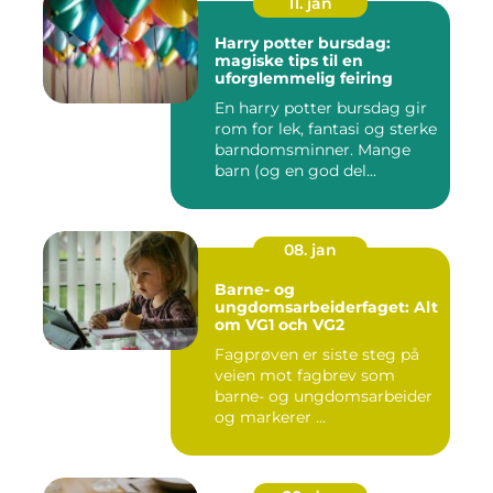
11. jan
Harry potter bursdag:
magiske tips til en
uforglemmelig feiring
En harry potter bursdag gir
rom for lek, fantasi og sterke
barndomsminner. Mange
barn (og en god del...
08. jan
Barne- og
ungdomsarbeiderfaget: Alt
om VG1 och VG2
Fagprøven er siste steg på
veien mot fagbrev som
barne- og ungdomsarbeider
og markerer ...