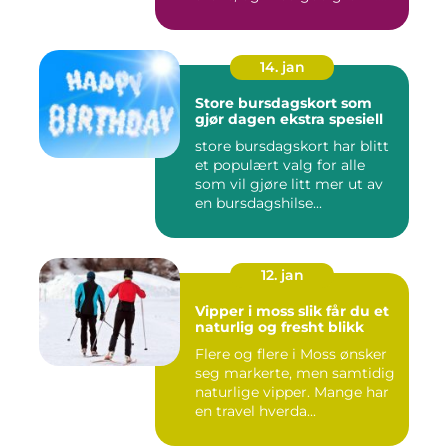
Flere ...
14. jan
Store bursdagskort som
gjør dagen ekstra spesiell
store bursdagskort har blitt
et populært valg for alle
som vil gjøre litt mer ut av
en bursdagshilse...
12. jan
Vipper i moss slik får du et
naturlig og fresht blikk
Flere og flere i Moss ønsker
seg markerte, men samtidig
naturlige vipper. Mange har
en travel hverda...