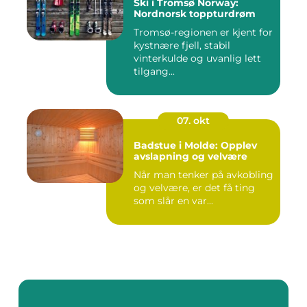
Ski i Tromsø Norway:
Nordnorsk toppturdrøm
Tromsø-regionen er kjent for
kystnære fjell, stabil
vinterkulde og uvanlig lett
tilgang...
07. okt
Badstue i Molde: Opplev
avslapning og velvære
Når man tenker på avkobling
og velvære, er det få ting
som slår en var...