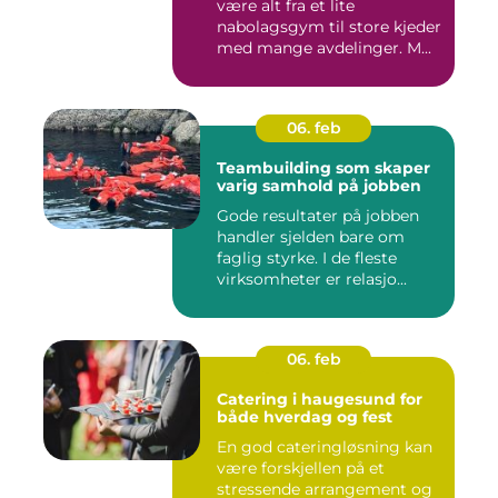
være alt fra et lite
nabolagsgym til store kjeder
med mange avdelinger. M...
06. feb
Teambuilding som skaper
varig samhold på jobben
Gode resultater på jobben
handler sjelden bare om
faglig styrke. I de fleste
virksomheter er relasjo...
06. feb
Catering i haugesund for
både hverdag og fest
En god cateringløsning kan
være forskjellen på et
stressende arrangement og