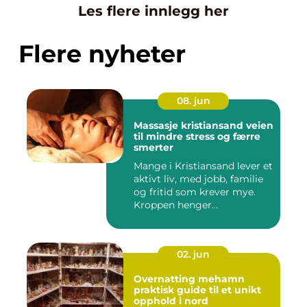
Les flere innlegg her
Flere nyheter
08. jun
Massasje kristiansand veien
til mindre stress og færre
smerter
Mange i Kristiansand lever et
aktivt liv, med jobb, familie
og fritid som krever mye.
Kroppen henger...
02. jun
Overnatting mehamn
praktisk guide til et unikt
opphold i nord