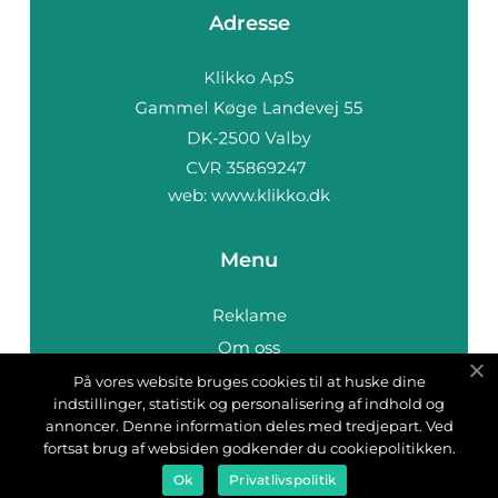
Adresse
web:
www.klikko.dk
Menu
Reklame
Om oss
Cookies
På vores website bruges cookies til at huske dine
indstillinger, statistik og personalisering af indhold og
Kontakt Oss
annoncer. Denne information deles med tredjepart. Ved
Sitemap
fortsat brug af websiden godkender du cookiepolitikken.
Ok
Privatlivspolitik