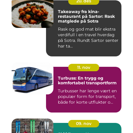
20. des
Takeaway fra kina-
restaurant på Sartor: Rask
matglede på Sotra
Rask og god mat blir ekstra
verdifull i en travel hverdag
på Sotra. Rundt Sartor senter
har ta...
11. nov
Turbuss: En trygg og
komfortabel transportform
Turbusser har lenge vært en
populær form for transport,
både for korte utflukter o...
09. nov