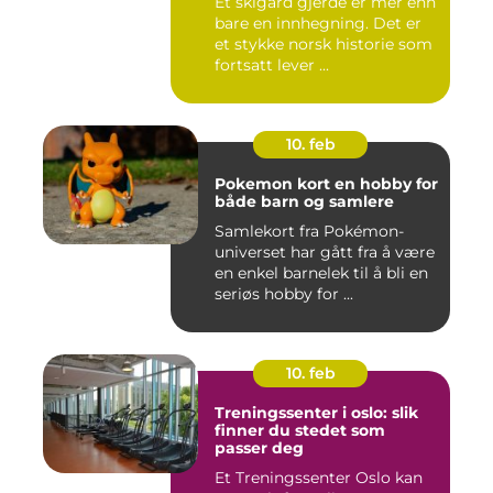
Et skigard gjerde er mer enn
bare en innhegning. Det er
et stykke norsk historie som
fortsatt lever ...
10. feb
Pokemon kort en hobby for
både barn og samlere
Samlekort fra Pokémon-
universet har gått fra å være
en enkel barnelek til å bli en
seriøs hobby for ...
10. feb
Treningssenter i oslo: slik
finner du stedet som
passer deg
Et Treningssenter Oslo kan