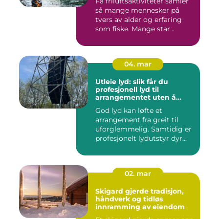
Få friluftsaktiviteter samler
så mange mennesker på
tvers av alder og erfaring
som fiske. Mange star...
04. mar
Utleie lyd: slik får du
profesjonell lyd til
arrangementet uten å
kjøpe alt selv
God lyd kan løfte et
arrangement fra greit til
uforglemmelig. Samtidig er
profesjonelt lydutstyr dyr...
02. mar
Skigard gjerde tradisjon,
håndverk og tidløs
innramming av eiendom