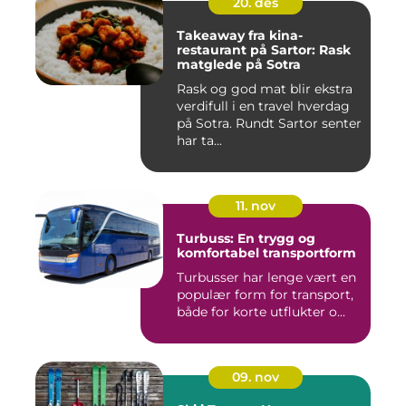
20. des
Takeaway fra kina-
restaurant på Sartor: Rask
matglede på Sotra
Rask og god mat blir ekstra
verdifull i en travel hverdag
på Sotra. Rundt Sartor senter
har ta...
11. nov
Turbuss: En trygg og
komfortabel transportform
Turbusser har lenge vært en
populær form for transport,
både for korte utflukter o...
09. nov