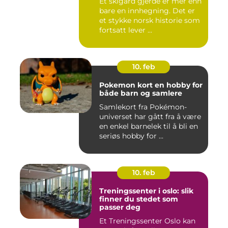
Et skigard gjerde er mer enn
bare en innhegning. Det er
et stykke norsk historie som
fortsatt lever ...
10. feb
Pokemon kort en hobby for
både barn og samlere
Samlekort fra Pokémon-
universet har gått fra å være
en enkel barnelek til å bli en
seriøs hobby for ...
10. feb
Treningssenter i oslo: slik
finner du stedet som
passer deg
Et Treningssenter Oslo kan