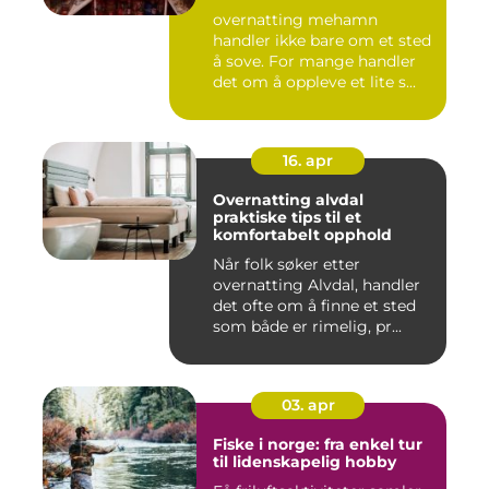
overnatting mehamn
handler ikke bare om et sted
å sove. For mange handler
det om å oppleve et lite s...
16. apr
Overnatting alvdal
praktiske tips til et
komfortabelt opphold
Når folk søker etter
overnatting Alvdal, handler
det ofte om å finne et sted
som både er rimelig, pr...
03. apr
Fiske i norge: fra enkel tur
til lidenskapelig hobby