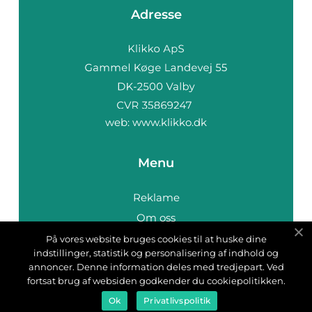
Adresse
web:
www.klikko.dk
Menu
Reklame
Om oss
Cookies
På vores website bruges cookies til at huske dine
indstillinger, statistik og personalisering af indhold og
Kontakt Oss
annoncer. Denne information deles med tredjepart. Ved
Sitemap
fortsat brug af websiden godkender du cookiepolitikken.
Ok
Privatlivspolitik