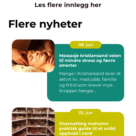
Les flere innlegg her
Flere nyheter
08. jun
Massasje kristiansand veien
til mindre stress og færre
smerter
Mange i Kristiansand lever et
aktivt liv, med jobb, familie
og fritid som krever mye.
Kroppen henger...
02. jun
Overnatting mehamn
praktisk guide til et unikt
opphold i nord