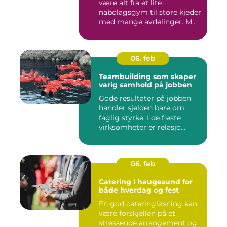
være alt fra et lite
nabolagsgym til store kjeder
med mange avdelinger. M...
06. feb
Teambuilding som skaper
varig samhold på jobben
Gode resultater på jobben
handler sjelden bare om
faglig styrke. I de fleste
virksomheter er relasjo...
06. feb
Catering i haugesund for
både hverdag og fest
En god cateringløsning kan
være forskjellen på et
stressende arrangement og