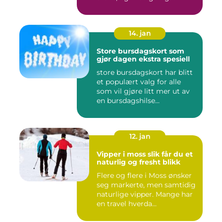
Flere ...
14. jan
Store bursdagskort som
gjør dagen ekstra spesiell
store bursdagskort har blitt
et populært valg for alle
som vil gjøre litt mer ut av
en bursdagshilse...
12. jan
Vipper i moss slik får du et
naturlig og fresht blikk
Flere og flere i Moss ønsker
seg markerte, men samtidig
naturlige vipper. Mange har
en travel hverda...