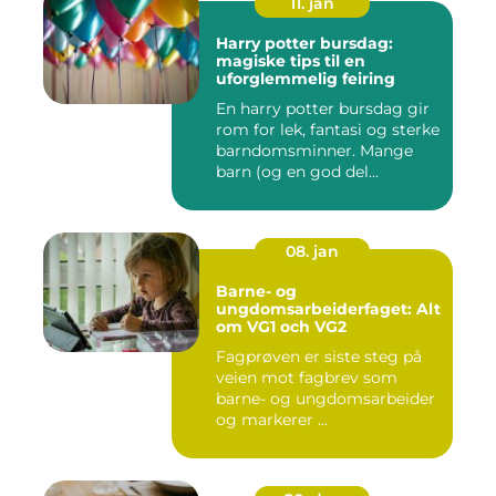
11. jan
Harry potter bursdag:
magiske tips til en
uforglemmelig feiring
En harry potter bursdag gir
rom for lek, fantasi og sterke
barndomsminner. Mange
barn (og en god del...
08. jan
Barne- og
ungdomsarbeiderfaget: Alt
om VG1 och VG2
Fagprøven er siste steg på
veien mot fagbrev som
barne- og ungdomsarbeider
og markerer ...