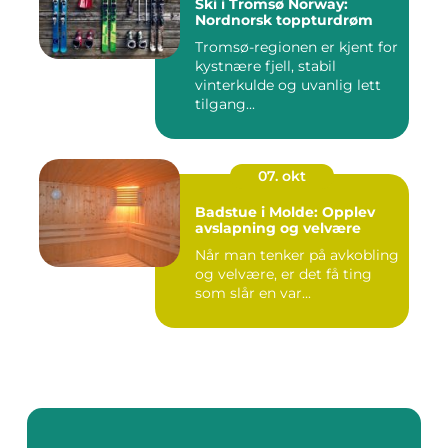
Ski i Tromsø Norway:
Nordnorsk toppturdrøm
Tromsø-regionen er kjent for
kystnære fjell, stabil
vinterkulde og uvanlig lett
tilgang...
07. okt
Badstue i Molde: Opplev
avslapning og velvære
Når man tenker på avkobling
og velvære, er det få ting
som slår en var...