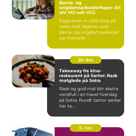
Barne- og
ungdomsarbeiderfaget: Alt
om VG1 och VG2
Fagprøven er siste steg på
veien mot fagbrev som
barne- og ungdomsarbeider
og markerer ...
20. des
Takeaway fra kina-
restaurant på Sartor: Rask
matglede på Sotra
Rask og god mat blir ekstra
verdifull i en travel hverdag
på Sotra. Rundt Sartor senter
har ta...
11. nov