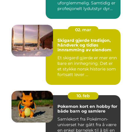
uforglemmelig. Samtidig er
profesjonelt lydutstyr dyr...
02. mar
Skigard gjerde tradisjon,
håndverk og tidløs
innramming av eiendom
Et skigard gjerde er mer enn
bare en innhegning. Det er
et stykke norsk historie som
fortsatt lever ...
10. feb
Pokemon kort en hobby for
både barn og samlere
Samlekort fra Pokémon-
universet har gått fra å være
en enkel barnelek til å bli en