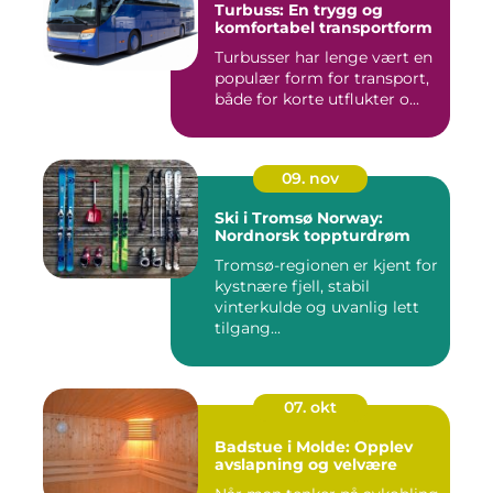
Turbuss: En trygg og
komfortabel transportform
Turbusser har lenge vært en
populær form for transport,
både for korte utflukter o...
09. nov
Ski i Tromsø Norway:
Nordnorsk toppturdrøm
Tromsø-regionen er kjent for
kystnære fjell, stabil
vinterkulde og uvanlig lett
tilgang...
07. okt
Badstue i Molde: Opplev
avslapning og velvære