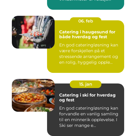
06. feb
Catering i haugesund for
både hverdag og fest
En god cateringløsning kan
være forskjellen på et
stressende arrangement og
en rolig, hyggelig opple...
15. jan
Catering i ski for hverdag
og fest
En god cateringløsning kan
forvandle en vanlig samling
til en minnerik opplevelse. I
Ski ser mange e...