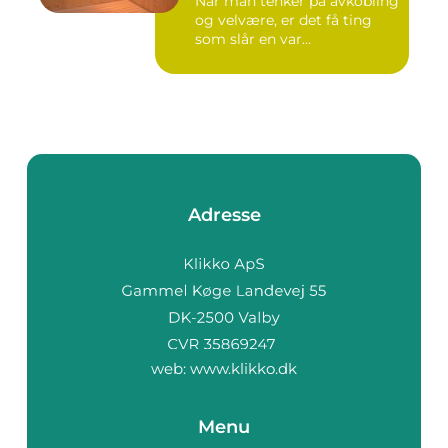
Når man tenker på avkobling
og velvære, er det få ting
som slår en var...
Adresse
web:
www.klikko.dk
Menu