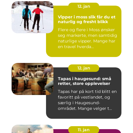
12. jan
Vipper i moss slik får du et
naturlig og fresht blikk
Flere og flere i Moss ønsker
seg markerte, men samtidig
naturlige vipper. Mange har
en travel hverda...
12. jan
Tapas i haugesund: små
retter, store opplevelser
Tapas har på kort tid blitt en
favoritt på vestlandet, og
særlig i Haugesund-
området. Mange velger t...
11. jan