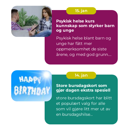
15. jan
Psykisk helse kurs
kunnskap som styrker barn
og unge
Psykisk helse blant barn og
unge har fått mer
oppmerksomhet de siste
årene, og med god grunn.
Flere ...
14. jan
Store bursdagskort som
gjør dagen ekstra spesiell
store bursdagskort har blitt
et populært valg for alle
som vil gjøre litt mer ut av
en bursdagshilse...