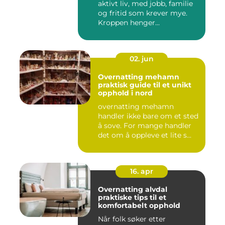
aktivt liv, med jobb, familie
og fritid som krever mye.
Kroppen henger...
02. jun
Overnatting mehamn
praktisk guide til et unikt
opphold i nord
overnatting mehamn
handler ikke bare om et sted
å sove. For mange handler
det om å oppleve et lite s...
16. apr
Overnatting alvdal
praktiske tips til et
komfortabelt opphold
Når folk søker etter