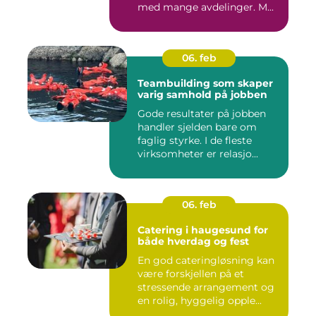
med mange avdelinger. M...
06. feb
Teambuilding som skaper
varig samhold på jobben
Gode resultater på jobben
handler sjelden bare om
faglig styrke. I de fleste
virksomheter er relasjo...
06. feb
Catering i haugesund for
både hverdag og fest
En god cateringløsning kan
være forskjellen på et
stressende arrangement og
en rolig, hyggelig opple...