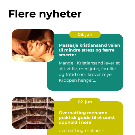
Flere nyheter
08. jun
Massasje kristiansand veien
til mindre stress og færre
smerter
Mange i Kristiansand lever et
aktivt liv, med jobb, familie
og fritid som krever mye.
Kroppen henger...
02. jun
Overnatting mehamn
praktisk guide til et unikt
opphold i nord
overnatting mehamn