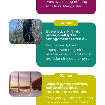
tvers av alder og erfaring
som fiske. Mange star...
04. mar
Utleie lyd: slik får du
profesjonell lyd til
arrangementet uten å
kjøpe alt selv
God lyd kan løfte et
arrangement fra greit til
uforglemmelig. Samtidig er
profesjonelt lydutstyr dyr...
02. mar
Skigard gjerde tradisjon,
håndverk og tidløs
innramming av eiendom
Et skigard gjerde er mer enn
bare en innhegning. Det er