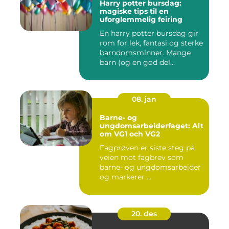
Harry potter bursdag:
magiske tips til en
uforglemmelig feiring
En harry potter bursdag gir
rom for lek, fantasi og sterke
barndomsminner. Mange
barn (og en god del...
08. jan
Barne- og
ungdomsarbeiderfaget: Alt
om VG1 och VG2
Fagprøven er siste steg på
veien mot fagbrev som
barne- og ungdomsarbeider
og markerer ...
20. des