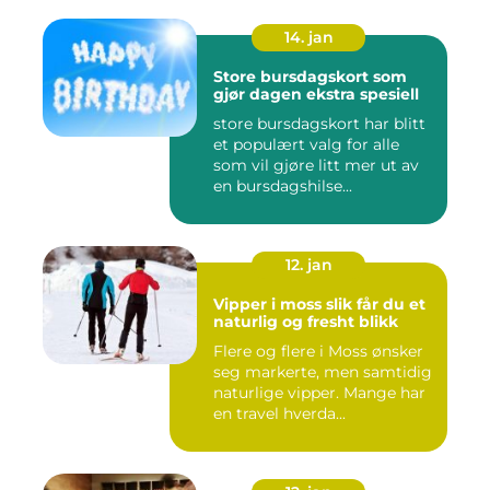
14. jan
Store bursdagskort som
gjør dagen ekstra spesiell
store bursdagskort har blitt
et populært valg for alle
som vil gjøre litt mer ut av
en bursdagshilse...
12. jan
Vipper i moss slik får du et
naturlig og fresht blikk
Flere og flere i Moss ønsker
seg markerte, men samtidig
naturlige vipper. Mange har
en travel hverda...