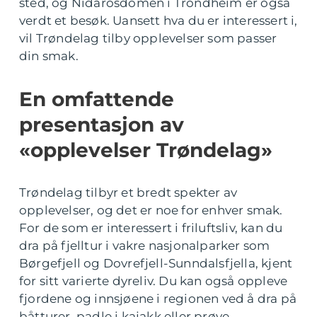
sted, og Nidarosdomen i Trondheim er også
verdt et besøk. Uansett hva du er interessert i,
vil Trøndelag tilby opplevelser som passer
din smak.
En omfattende
presentasjon av
«opplevelser Trøndelag»
Trøndelag tilbyr et bredt spekter av
opplevelser, og det er noe for enhver smak.
For de som er interessert i friluftsliv, kan du
dra på fjelltur i vakre nasjonalparker som
Børgefjell og Dovrefjell-Sunndalsfjella, kjent
for sitt varierte dyreliv. Du kan også oppleve
fjordene og innsjøene i regionen ved å dra på
båtturer, padle i kajakk eller prøve