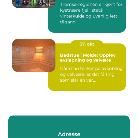
Tromsø-regionen er kjent for
kystnære fjell, stabil
vinterkulde og uvanlig lett
tilgang...
07. okt
Badstue i Molde: Opplev
avslapning og velvære
Når man tenker på avkobling
og velvære, er det få ting
som slår en var...
Adresse