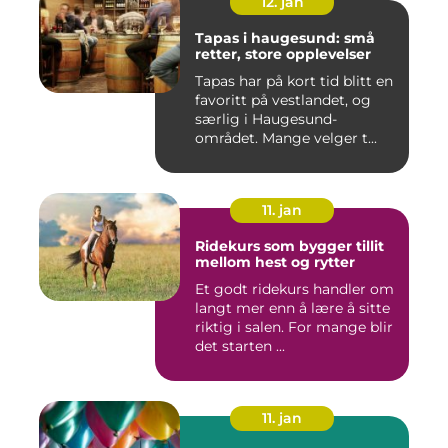
12. jan
Tapas i haugesund: små
retter, store opplevelser
Tapas har på kort tid blitt en
favoritt på vestlandet, og
særlig i Haugesund-
området. Mange velger t...
11. jan
Ridekurs som bygger tillit
mellom hest og rytter
Et godt ridekurs handler om
langt mer enn å lære å sitte
riktig i salen. For mange blir
det starten ...
11. jan