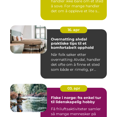
handler ikke bare om et sted
å sove. For mange handler
det om å oppleve et lite s...
16. apr
Overnatting alvdal
praktiske tips til et
komfortabelt opphold
Når folk søker etter
overnatting Alvdal, handler
det ofte om å finne et sted
som både er rimelig, pr...
03. apr
Fiske i norge: fra enkel tur
til lidenskapelig hobby
Få friluftsaktiviteter samler
så mange mennesker på