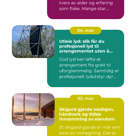
tvers av alder og erfaring
som fiske. Mange star...
04. mar
Utleie lyd: slik får du
profesjonell lyd til
arrangementet uten å
kjøpe alt selv
God lyd kan løfte et
arrangement fra greit til
uforglemmelig. Samtidig er
profesjonelt lydutstyr dyr...
02. mar
Skigard gjerde tradisjon,
håndverk og tidløs
innramming av eiendom
Et skigard gjerde er mer enn
bare en innhegning. Det er