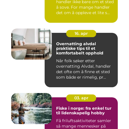
handler ikke bare om et sted
å sove. For mange handler
det om å oppleve et lite s...
16. apr
Overnatting alvdal
praktiske tips til et
komfortabelt opphold
Når folk søker etter
overnatting Alvdal, handler
det ofte om å finne et sted
som både er rimelig, pr...
03. apr
Fiske i norge: fra enkel tur
til lidenskapelig hobby
Få friluftsaktiviteter samler
så mange mennesker på