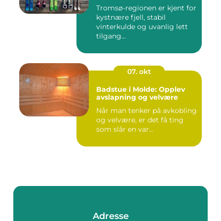
Tromsø-regionen er kjent for
kystnære fjell, stabil
vinterkulde og uvanlig lett
tilgang...
07. okt
Badstue i Molde: Opplev
avslapning og velvære
Når man tenker på avkobling
og velvære, er det få ting
som slår en var...
Adresse