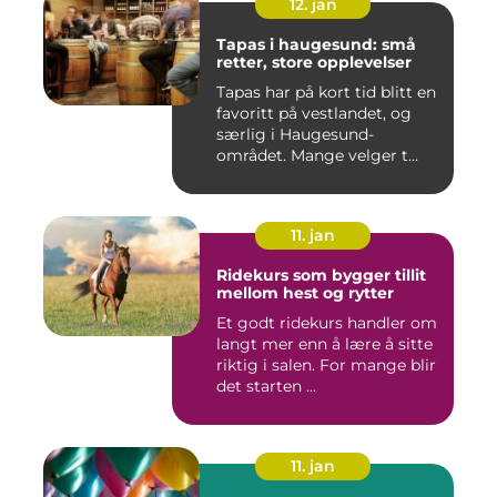
12. jan
Tapas i haugesund: små
retter, store opplevelser
Tapas har på kort tid blitt en
favoritt på vestlandet, og
særlig i Haugesund-
området. Mange velger t...
11. jan
Ridekurs som bygger tillit
mellom hest og rytter
Et godt ridekurs handler om
langt mer enn å lære å sitte
riktig i salen. For mange blir
det starten ...
11. jan