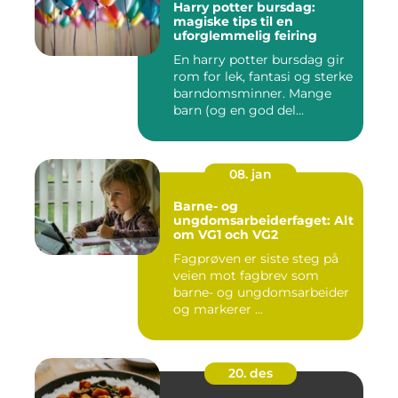
Harry potter bursdag:
magiske tips til en
uforglemmelig feiring
En harry potter bursdag gir
rom for lek, fantasi og sterke
barndomsminner. Mange
barn (og en god del...
08. jan
Barne- og
ungdomsarbeiderfaget: Alt
om VG1 och VG2
Fagprøven er siste steg på
veien mot fagbrev som
barne- og ungdomsarbeider
og markerer ...
20. des