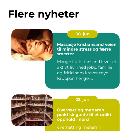
Flere nyheter
08. jun
Massasje kristiansand veien
til mindre stress og færre
smerter
Mange i Kristiansand lever et
aktivt liv, med jobb, familie
og fritid som krever mye.
Kroppen henger...
02. jun
Overnatting mehamn
praktisk guide til et unikt
opphold i nord
overnatting mehamn