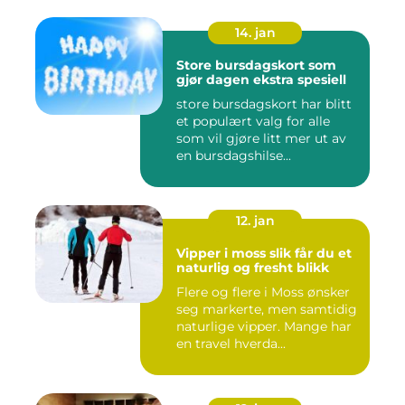
14. jan
Store bursdagskort som
gjør dagen ekstra spesiell
store bursdagskort har blitt
et populært valg for alle
som vil gjøre litt mer ut av
en bursdagshilse...
12. jan
Vipper i moss slik får du et
naturlig og fresht blikk
Flere og flere i Moss ønsker
seg markerte, men samtidig
naturlige vipper. Mange har
en travel hverda...