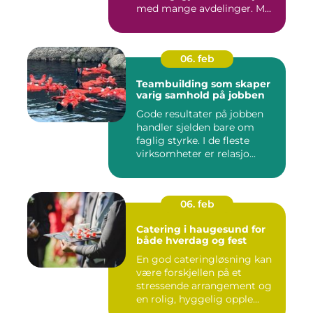
med mange avdelinger. M...
06. feb
Teambuilding som skaper
varig samhold på jobben
Gode resultater på jobben
handler sjelden bare om
faglig styrke. I de fleste
virksomheter er relasjo...
06. feb
Catering i haugesund for
både hverdag og fest
En god cateringløsning kan
være forskjellen på et
stressende arrangement og
en rolig, hyggelig opple...