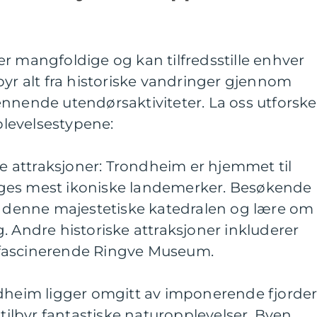
r mangfoldige og kan tilfredsstille enhver
byr alt fra historiske vandringer gjennom
nnende utendørsaktiviteter. La oss utforske
levelsestypene:
ske attraksjoner: Trondheim er hjemmet til
ges mest ikoniske landemerker. Besøkende
il denne majestetiske katedralen og lære om
. Andre historiske attraksjoner inkluderer
fascinerende Ringve Museum.
ndheim ligger omgitt av imponerende fjorde
 tilbyr fantastiske naturopplevelser. Byen