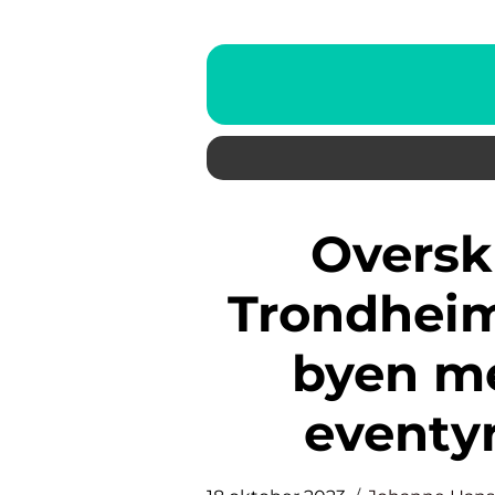
Overskrift: Opplevelser
Trondheim
byen me
eventyr