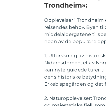
Trondheim»:
Opplevelser i Trondheim e
reisendes behov. Byen til
middelaldergatene til spe
noen av de populære opp
1. Utforskning av histori
Nidarosdomen, et av Nor
kan nyte guidede turer t
dens historiske betydning
Erkebispegården og det 
2. Naturopplevelser: Tro
og majestetiske fjell, som