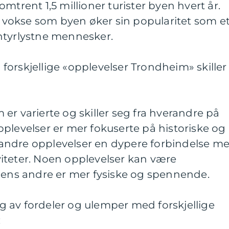
mtrent 1,5 millioner turister byen hvert år.
 å vokse som byen øker sin popularitet som e
ntyrlystne mennesker.
orskjellige «opplevelser Trondheim» skiller
er varierte og skiller seg fra hverandre på
plevelser er mer fokuserte på historiske og
yr andre opplevelser en dypere forbindelse m
iteter. Noen opplevelser kan være
 mens andre er mer fysiske og spennende.
 av fordeler og ulemper med forskjellige
: