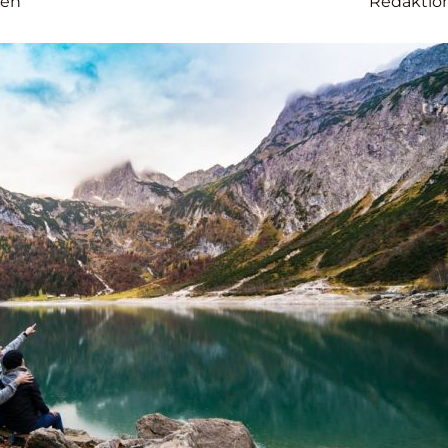
sen
Redaktio