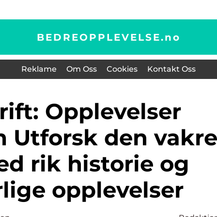
BEDREOPPLEVELSE.
no
Reklame
Om Oss
Cookies
Kontakt Oss
 Utforsk den vakr
d rik historie og
lige opplevelser