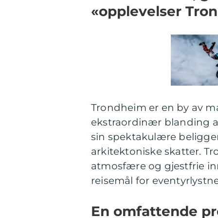
«opplevelser Tro
Trondheim er en by av ma
ekstraordinær blanding av
sin spektakulære beligg
arkitektoniske skatter. T
atmosfære og gjestfrie in
reisemål for eventyrlystn
En omfattende pr