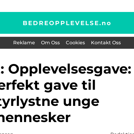
BEDREOPPLEVELSE.
no
Reklame
Om Oss
Cookies
Kontakt Oss
rfekt gave til
tyrlystne unge
ennesker