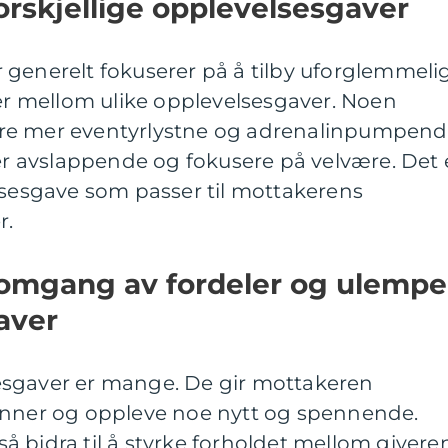
orskjellige opplevelsesgaver
 generelt fokuserer på å tilby uforglemmeli
ner mellom ulike opplevelsesgaver. Noen
re mer eventyrlystne og adrenalinpumpend
 avslappende og fokusere på velvære. Det 
lsesgave som passer til mottakerens
r.
nomgang av fordeler og ulempe
aver
esgaver er mange. De gir mottakeren
inner og oppleve noe nytt og spennende.
 bidra til å styrke forholdet mellom givere