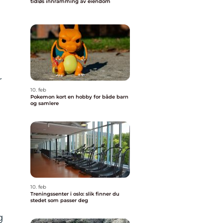
tidløs innramming av eiendom
r
10. feb
Pokemon kort en hobby for både barn
og samlere
10. feb
Treningssenter i oslo: slik finner du
stedet som passer deg
g