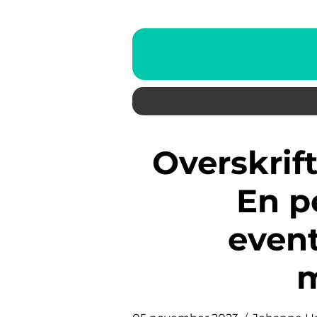
Overskrift: Opplevelsesgave:
En pe
even
m