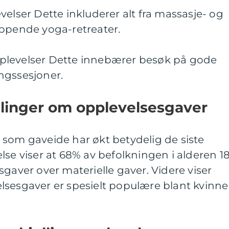
velser Dette inkluderer alt fra massasje- og
appende yoga-retreater.
plevelser Dette innebærer besøk på gode
ngssesjoner.
ålinger om opplevelsesgaver
 som gaveide har økt betydelig de siste
lse viser at 68% av befolkningen i alderen 1
sgaver over materielle gaver. Videre viser
sesgaver er spesielt populære blant kvinner