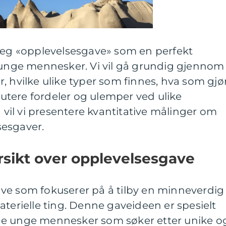
 seg «opplevelsesgave» som en perfekt
e unge mennesker. Vi vil gå grundig gjennom
, hvilke ulike typer som finnes, hva som gjø
tere fordeler og ulemper ved ulike
g vil vi presentere kvantitative målinger om
sesgaver.
rsikt over opplevelsesgave
ve som fokuserer på å tilby en minneverdig
aterielle ting. Denne gaveideen er spesielt
ne unge mennesker som søker etter unike o