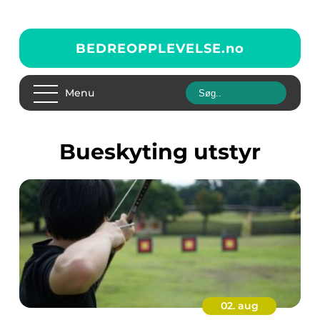
BEDREOPPLEVELSE.
no
Menu
bueskyting utstyr
02. aug