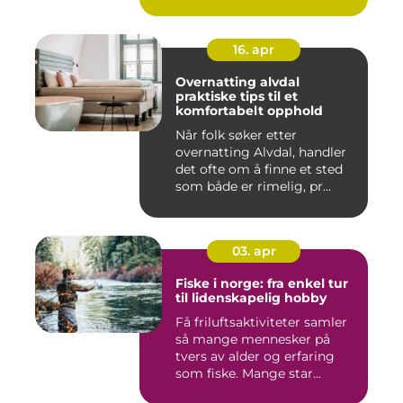
16. apr
Overnatting alvdal
praktiske tips til et
komfortabelt opphold
Når folk søker etter
overnatting Alvdal, handler
det ofte om å finne et sted
som både er rimelig, pr...
03. apr
Fiske i norge: fra enkel tur
til lidenskapelig hobby
Få friluftsaktiviteter samler
så mange mennesker på
tvers av alder og erfaring
som fiske. Mange star...