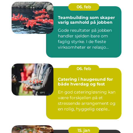
06. feb
Teambuilding som skaper
varig samhold på jobben
Gode resultater på jobben
handler sjelden bare om
faglig styrke. I de fleste
virksomheter er relasjo...
06. feb
Catering i haugesund for
både hverdag og fest
En god cateringløsning kan
være forskjellen på et
stressende arrangement og
en rolig, hyggelig opple...
15. jan