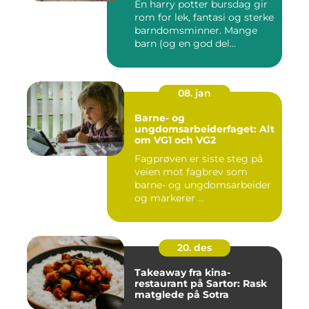
En harry potter bursdag gir
rom for lek, fantasi og sterke
barndomsminner. Mange
barn (og en god del...
08. jan
Barne- og
ungdomsarbeiderfaget: Alt
om VG1 och VG2
Fagprøven er siste steg på
veien mot fagbrev som
barne- og ungdomsarbeider
og markerer ...
20. des
Takeaway fra kina-
restaurant på Sartor: Rask
matglede på Sotra