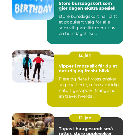
Store bursdagskort som
gjør dagen ekstra spesiell
store bursdagskort har blitt
et populært valg for alle
som vil gjøre litt mer ut av
en bursdagshilse...
12. jan
Vipper i moss slik får du et
naturlig og fresht blikk
Flere og flere i Moss ønsker
seg markerte, men samtidig
naturlige vipper. Mange har
en travel hverda...
12. jan
Tapas i haugesund: små
retter, store opplevelser