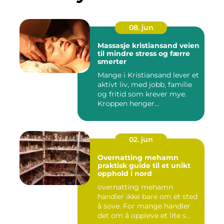
08. jun
Massasje kristiansand veien
til mindre stress og færre
smerter
Mange i Kristiansand lever et
aktivt liv, med jobb, familie
og fritid som krever mye.
Kroppen henger...
02. jun
Overnatting mehamn
praktisk guide til et unikt
opphold i nord
overnatting mehamn
handler ikke bare om et sted
å sove. For mange handler
det om å oppleve et lite s...