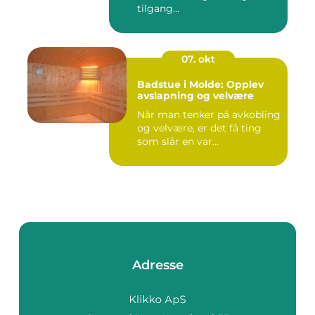
tilgang...
07. okt
Badstue i Molde: Opplev
avslapning og velvære
Når man tenker på avkobling
og velvære, er det få ting
som slår en var...
Adresse