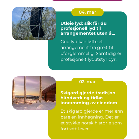
04. mar
Utleie lyd: slik får du
profesjonell lyd til
arrangementet uten å
kjøpe alt selv
God lyd kan løfte et
arrangement fra greit til
uforglemmelig. Samtidig er
profesjonelt lydutstyr dyr...
02. mar
Skigard gjerde tradisjon,
håndverk og tidløs
innramming av eiendom
Et skigard gjerde er mer enn
bare en innhegning. Det er
et stykke norsk historie som
fortsatt lever ...