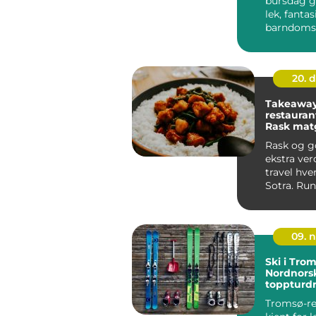
bursdag g
lek, fantas
barndoms
Mange bar
god del...
20. 
Takeaway 
restauran
Rask mat
Sotra
Rask og g
ekstra verd
travel hve
Sotra. Run
senter har 
09. 
Ski i Tro
Nordnors
toppturd
Tromsø-re