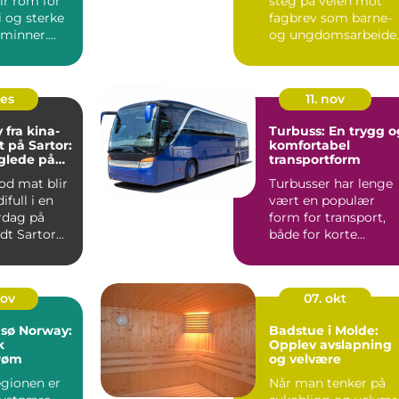
ir rom for
steg på veien mot
i og sterke
fagbrev som barne-
minner.
og ungdomsarbeide
n (og en
og markerer ...
des
11. nov
fra kina-
Turbuss: En trygg o
t på Sartor:
komfortabel
glede på
transportform
od mat blir
Turbusser har lenge
ifull i en
vært en populær
rdag på
form for transport,
dt Sartor
både for korte
ta...
utflukter o...
nov
07. okt
msø Norway:
Badstue i Molde:
k
Opplev avslapning
røm
og velvære
gionen er
Når man tenker på