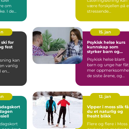
ndler
cateringløsning kan
are om
være forskjellen på e
ke. I de
stressende
ksomheter er
arrangement og en
rolig, hyggelig opple.
an
15. jan
 ski for
Psykisk helse kurs
g fest
kunnskap som
styrker barn og
unge
Psykisk helse blant
øsning kan
barn og unge har fåt
en vanlig
mer oppmerksomhe
l en
de siste årene, og
pplevelse. I
med god grunn. Fler
nge e...
...
jan
12. jan
sdagskort
Vipper i moss slik får
 dagen
du et naturlig og
siell
fresht blikk
sdagskort
Flere og flere i Moss