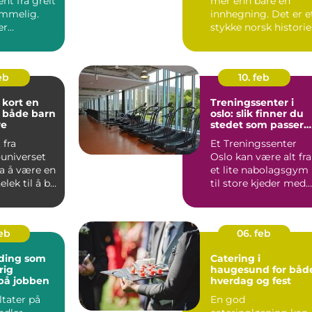
nt fra greit
mer enn bare en
emmelig.
innhegning. Det er e
er
stykke norsk historie
lt lydutstyr
som fortsatt lever ...
feb
10. feb
ort en
Treningssenter i
 både barn
oslo: slik finner du
re
stedet som passer
deg
 fra
Et Treningssenter
universet
Oslo kan være alt fra
ra å være en
et lite nabolagsgym
lek til å bli
til store kjeder med
obby for ...
mange avdelinger.
M...
feb
06. feb
ding som
Catering i
rig
haugesund for båd
på jobben
hverdag og fest
ltater på
En god