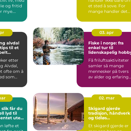
tivt liv, med
handler ikke bare o
ie og fritid
et sted å sove. For
r mye.
mange handler det
enger...
om å oppleve et lite
s...
apr
03. apr
ng alvdal
Fiske i norge: fra
ips til et
enkel tur til
belt
lidenskapelig hobb
øker etter
Få friluftsaktiviteter
g Alvdal,
samler så mange
et ofte om å
mennesker på tvers
ted som
av alder og erfaring
elig, pr...
som fiske. Mange
star...
mar
02. mar
 slik får du
Skigard gjerde
l lyd til
tradisjon, håndverk
entet uten
og tidløs
t selv
innramming av
n løfte et
Et skigard gjerde er
eiendom