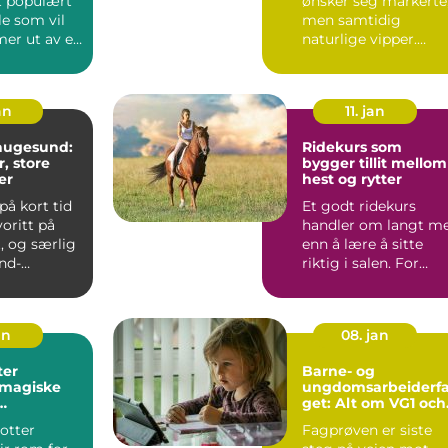
et populært
ønsker seg markerte
le som vil
men samtidig
 mer ut av en
naturlige vipper.
lse...
Mange har en travel
hverda...
an
11. jan
haugesund:
Ridekurs som
, store
bygger tillit mellom
er
hest og rytter
på kort tid
Et godt ridekurs
voritt på
handler om langt m
, og særlig
enn å lære å sitte
nd-
riktig i salen. For
 Mange
mange blir det
starten ...
an
08. jan
ter
Barne- og
 magiske
ungdomsarbeiderf
get: Alt om VG1 och
melig
VG2
otter
Fagprøven er siste