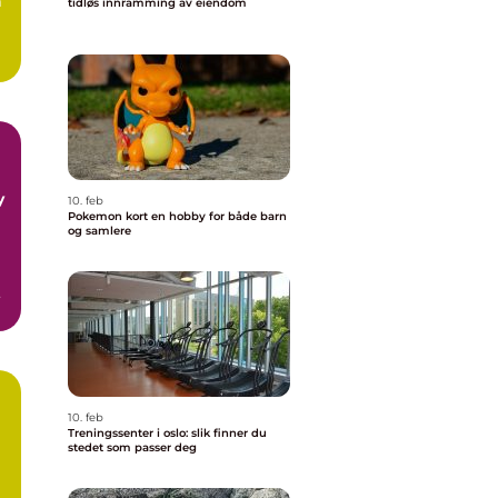
m
tidløs innramming av eiendom
y
10. feb
Pokemon kort en hobby for både barn
og samlere
10. feb
Treningssenter i oslo: slik finner du
stedet som passer deg