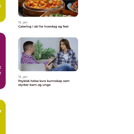
t
..
15. jan
Catering i ski for hverdag og fest
t
t
15. jan
Psykisk helse kurs kunnskap som
e
styrker barn og unge