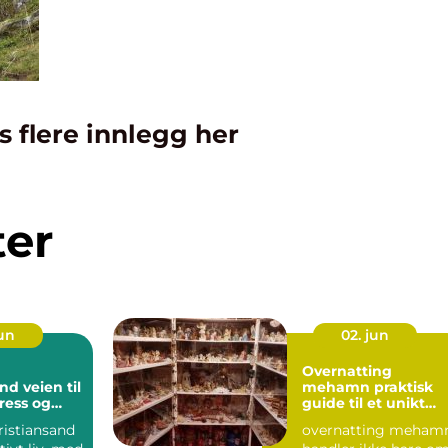
s flere innlegg her
ter
jun
02. jun
Overnatting
en til
mehamn praktisk
ress og
guide til et unikt
rter
opphold i nord
ristiansand
overnatting meham