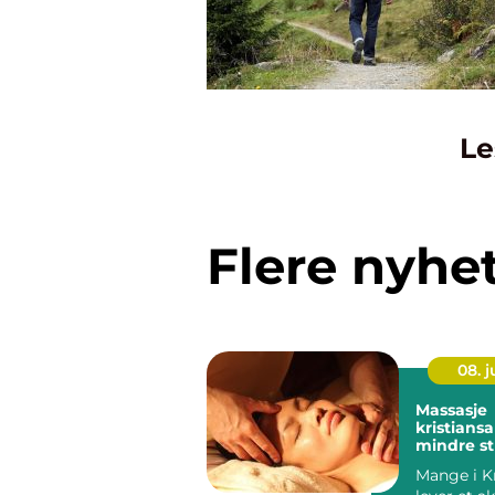
Le
Flere nyhe
08. 
Massasje
kristiansand vei
mindre st
færre sme
Mange i K