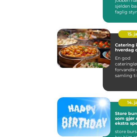
jobben ha
sjelden b
faglig styr
fleste vir
relasjo...
15. j
Catering i
hverdag o
En god
cateringl
forvandle 
samling ti
minnerik o
Ski ser ma
14. 
Store bur
som gjør
ekstra spe
store bur