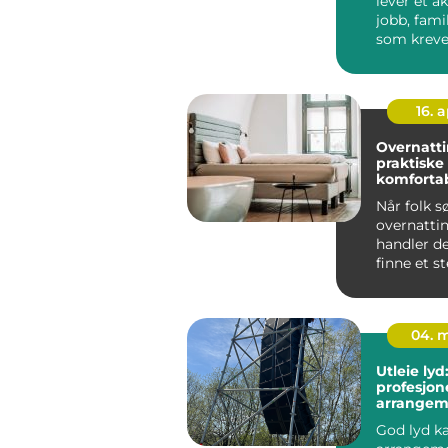
lever et ak
jobb, famil
som kreve
Kroppen h
16. 
Overnatti
praktiske t
komforta
opphold
Når folk s
overnattin
handler d
finne et s
både er rim
04. 
Utleie lyd:
profesjonel
arrangem
å kjøpe al
God lyd ka