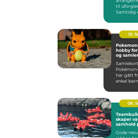
arrangeme
til uforgl
Samtidig 
profesjone
dyr...
10. 
Pokemon k
hobby for
og samle
Samlekort
Pokémon-
har gått f
enkel barne
en seriøs h
06. 
Teambuil
skaper va
samhold 
Gode resu