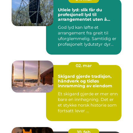
Utleie lyd: slik får du
profesjonell lyd til
arrangementet uten å
kjøpe alt selv
God lyd kan løfte et
arrangement fra greit til
uforglemmelig. Samtidig er
profesjonelt lydutstyr dyr...
02. mar
Skigard gjerde tradisjon,
håndverk og tidløs
innramming av eiendom
Et skigard gjerde er mer enn
bare en innhegning. Det er
et stykke norsk historie som
fortsatt lever ...
10. feb