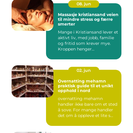
08. jun
Massasje kristiansand veien
til mindre stress og færre
smerter
Mange i Kristiansand lever et
aktivt liv, med jobb, familie
og fritid som krever mye.
Kroppen henger...
02. jun
Overnatting mehamn
praktisk guide til et unikt
opphold i nord
overnatting mehamn
handler ikke bare om et sted
å sove. For mange handler
det om å oppleve et lite s...