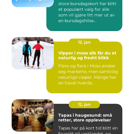
store bursdagskort har blitt
et populært valg for alle
som vil gjøre litt mer ut av
en bursdagshilse...
12. jan
Vipper i moss slik får du et
naturlig og fresht blikk
Flere og flere i Moss ønsker
seg markerte, men samtidig
naturlige vipper. Mange har
en travel hverda...
12. jan
Tapas i haugesund: små
retter, store opplevelser
Tapas har på kort tid blitt en
favoritt på vestlandet, og