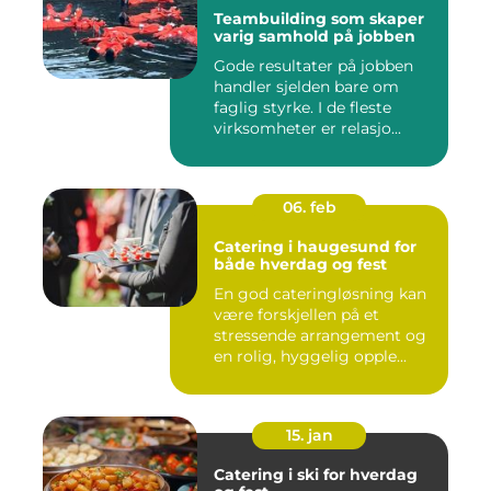
Teambuilding som skaper
varig samhold på jobben
Gode resultater på jobben
handler sjelden bare om
faglig styrke. I de fleste
virksomheter er relasjo...
06. feb
Catering i haugesund for
både hverdag og fest
En god cateringløsning kan
være forskjellen på et
stressende arrangement og
en rolig, hyggelig opple...
15. jan
Catering i ski for hverdag