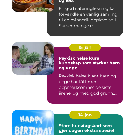
og fest
En god cateringløsning kan
forvandle en vanlig samling
til en minnerik opplevelse. I
Ski ser mange e...
15. jan
Psykisk helse kurs
kunnskap som styrker barn
og unge
Psykisk helse blant barn og
unge har fått mer
oppmerksomhet de siste
årene, og med god grunn.
Flere ...
14. jan
Store bursdagskort som
gjør dagen ekstra spesiell