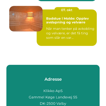
07. okt
Badstue i Molde: Opplev
avslapning og velvære
Når man tenker på avkobling
og velvære, er det få ting
som slår en var...
Adresse