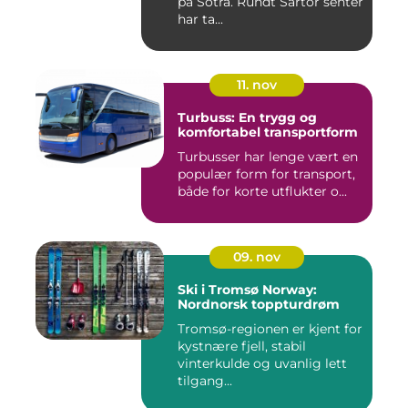
på Sotra. Rundt Sartor senter
har ta...
11. nov
Turbuss: En trygg og
komfortabel transportform
Turbusser har lenge vært en
populær form for transport,
både for korte utflukter o...
09. nov
Ski i Tromsø Norway:
Nordnorsk toppturdrøm
Tromsø-regionen er kjent for
kystnære fjell, stabil
vinterkulde og uvanlig lett
tilgang...