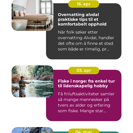
16. apr
Overnatting alvdal
praktiske tips til et
komfortabelt opphold
Når folk søker etter
overnatting Alvdal, handler
det ofte om å finne et sted
som både er rimelig, pr...
03. apr
Fiske i norge: fra enkel tur
til lidenskapelig hobby
Få friluftsaktiviteter samler
så mange mennesker på
tvers av alder og erfaring
som fiske. Mange star...
04. mar