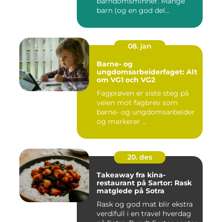
barndomsminner. Mange
barn (og en god del...
08. jan
Barne- og
ungdomsarbeiderfaget: Alt
om VG1 och VG2
Fagprøven er siste steg på
veien mot fagbrev som
barne- og ungdomsarbeider
og markerer ...
20. des
Takeaway fra kina-
restaurant på Sartor: Rask
matglede på Sotra
Rask og god mat blir ekstra
verdifull i en travel hverdag