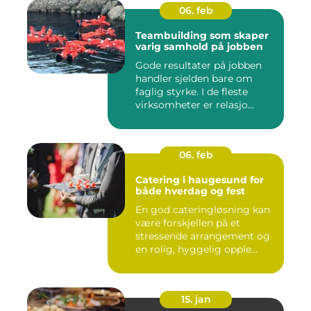
06. feb
Teambuilding som skaper
varig samhold på jobben
Gode resultater på jobben
handler sjelden bare om
faglig styrke. I de fleste
virksomheter er relasjo...
06. feb
Catering i haugesund for
både hverdag og fest
En god cateringløsning kan
være forskjellen på et
stressende arrangement og
en rolig, hyggelig opple...
15. jan