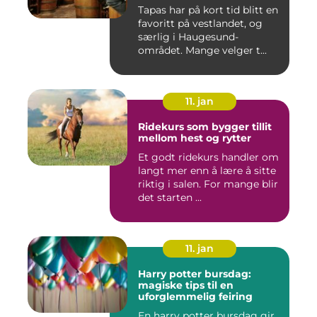
Tapas har på kort tid blitt en
favoritt på vestlandet, og
særlig i Haugesund-
området. Mange velger t...
11. jan
Ridekurs som bygger tillit
mellom hest og rytter
Et godt ridekurs handler om
langt mer enn å lære å sitte
riktig i salen. For mange blir
det starten ...
11. jan
Harry potter bursdag:
magiske tips til en
uforglemmelig feiring
En harry potter bursdag gir