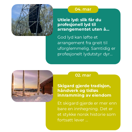
04. mar
Utleie lyd: slik får du
profesjonell lyd til
arrangementet uten å
kjøpe alt selv
God lyd kan løfte et
arrangement fra greit til
uforglemmelig. Samtidig er
profesjonelt lydutstyr dyr...
02. mar
Skigard gjerde tradisjon,
håndverk og tidløs
innramming av eiendom
Et skigard gjerde er mer enn
bare en innhegning. Det er
et stykke norsk historie som
fortsatt lever ...