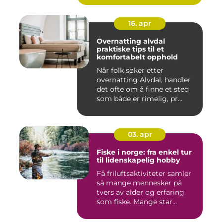
16. apr
Overnatting alvdal
praktiske tips til et
komfortabelt opphold
Når folk søker etter
overnatting Alvdal, handler
det ofte om å finne et sted
som både er rimelig, pr...
03. apr
Fiske i norge: fra enkel tur
til lidenskapelig hobby
Få friluftsaktiviteter samler
så mange mennesker på
tvers av alder og erfaring
som fiske. Mange star...