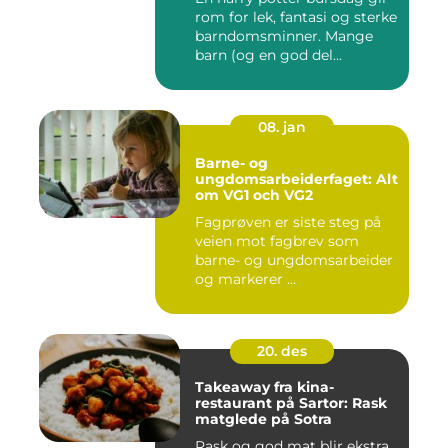
rom for lek, fantasi og sterke
barndomsminner. Mange
barn (og en god del...
08. jan
Barne- og
ungdomsarbeiderfaget: Alt
om VG1 och VG2
Fagprøven er siste steg på
veien mot fagbrev som
barne- og ungdomsarbeider
og markerer ...
20. des
Takeaway fra kina-
restaurant på Sartor: Rask
matglede på Sotra
Rask og god mat blir ekstra