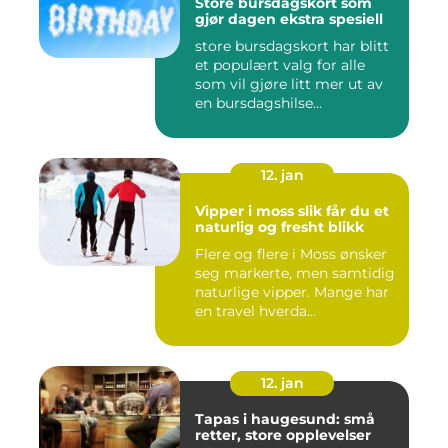
Store bursdagskort som
gjør dagen ekstra spesiell
store bursdagskort har blitt
et populært valg for alle
som vil gjøre litt mer ut av
en bursdagshilse...
12. jan
Vipper i moss slik får du et
naturlig og fresht blikk
Flere og flere i Moss ønsker
seg markerte, men samtidig
naturlige vipper. Mange har
en travel hverda...
12. jan
Tapas i haugesund: små
retter, store opplevelser