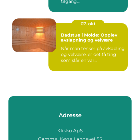
tilgang...
07. okt
Badstue i Molde: Opplev
avslapning og velvære
Når man tenker på avkobling
og velvære, er det få ting
som slår en var...
Adresse