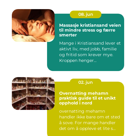
08. jun
Massasje kristiansand veien
til mindre stress og færre
smerter
Mange i Kristiansand lever et
aktivt liv, med jobb, familie
og fritid som krever mye.
Kroppen henger...
02. jun
Overnatting mehamn
praktisk guide til et unikt
opphold i nord
overnatting mehamn
handler ikke bare om et sted
å sove. For mange handler
det om å oppleve et lite s...