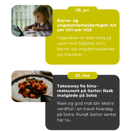
08. jan
Barne- og
ungdomsarbeiderfaget: Alt
om VG1 och VG2
Fagprøven er siste steg på
veien mot fagbrev som
barne- og ungdomsarbeider
og markerer ...
20. des
Takeaway fra kina-
restaurant på Sartor: Rask
matglede på Sotra
Rask og god mat blir ekstra
verdifull i en travel hverdag
på Sotra. Rundt Sartor senter
har ta...