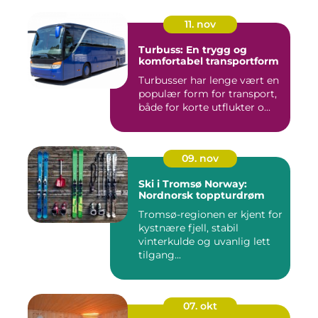
11. nov
Turbuss: En trygg og
komfortabel transportform
Turbusser har lenge vært en
populær form for transport,
både for korte utflukter o...
09. nov
Ski i Tromsø Norway:
Nordnorsk toppturdrøm
Tromsø-regionen er kjent for
kystnære fjell, stabil
vinterkulde og uvanlig lett
tilgang...
07. okt