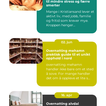
til mindre stress og færre
smerter
Mange i Kristiansand lever et
aktivt liv, med jobb, familie
og fritid som krever mye.
Kroppen henger...
02. jun
Overnatting mehamn
praktisk guide til et unikt
opphold i nord
overnatting mehamn
handler ikke bare om et sted
å sove. For mange handler
det om å oppleve et lite s...
16. apr
Overnatting alvdal