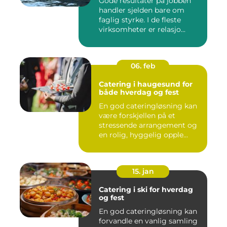
Gode resultater på jobben
handler sjelden bare om
faglig styrke. I de fleste
virksomheter er relasjo...
06. feb
Catering i haugesund for
både hverdag og fest
En god cateringløsning kan
være forskjellen på et
stressende arrangement og
en rolig, hyggelig opple...
15. jan
Catering i ski for hverdag
og fest
En god cateringløsning kan
forvandle en vanlig samling