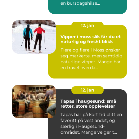
en bursdagshilse...
12. jan
Vipper i moss slik får du et
naturlig og fresht blikk
Flere og flere i Moss ønsker
seg markerte, men samtidig
naturlige vipper. Mange har
en travel hverda...
12. jan
Tapas i haugesund: små
retter, store opplevelser
Tapas har på kort tid blitt en
favoritt på vestlandet, og
særlig i Haugesund-
området. Mange velger t...