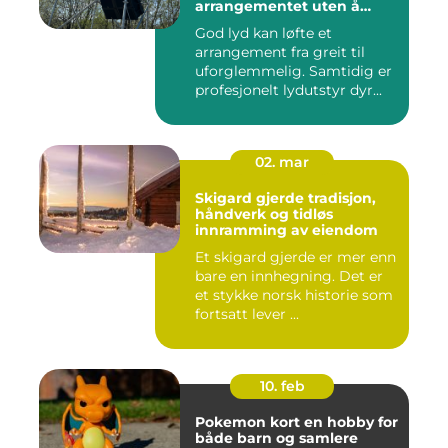
arrangementet uten å
kjøpe alt selv
God lyd kan løfte et
arrangement fra greit til
uforglemmelig. Samtidig er
profesjonelt lydutstyr dyr...
02. mar
Skigard gjerde tradisjon,
håndverk og tidløs
innramming av eiendom
Et skigard gjerde er mer enn
bare en innhegning. Det er
et stykke norsk historie som
fortsatt lever ...
10. feb
Pokemon kort en hobby for
både barn og samlere