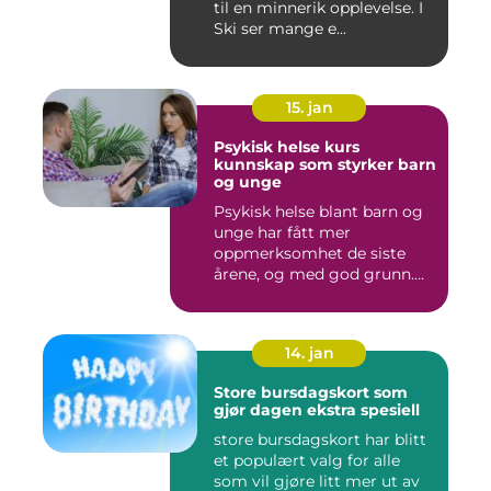
til en minnerik opplevelse. I
Ski ser mange e...
15. jan
Psykisk helse kurs
kunnskap som styrker barn
og unge
Psykisk helse blant barn og
unge har fått mer
oppmerksomhet de siste
årene, og med god grunn.
Flere ...
14. jan
Store bursdagskort som
gjør dagen ekstra spesiell
store bursdagskort har blitt
et populært valg for alle
som vil gjøre litt mer ut av