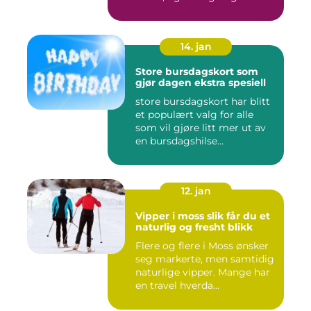
Flere ...
14. jan
Store bursdagskort som
gjør dagen ekstra spesiell
store bursdagskort har blitt
et populært valg for alle
som vil gjøre litt mer ut av
en bursdagshilse...
12. jan
Vipper i moss slik får du et
naturlig og fresht blikk
Flere og flere i Moss ønsker
seg markerte, men samtidig
naturlige vipper. Mange har
en travel hverda...