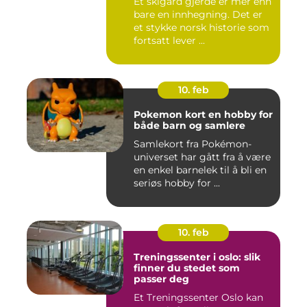
Et skigard gjerde er mer enn
bare en innhegning. Det er
et stykke norsk historie som
fortsatt lever ...
10. feb
Pokemon kort en hobby for
både barn og samlere
Samlekort fra Pokémon-
universet har gått fra å være
en enkel barnelek til å bli en
seriøs hobby for ...
10. feb
Treningssenter i oslo: slik
finner du stedet som
passer deg
Et Treningssenter Oslo kan