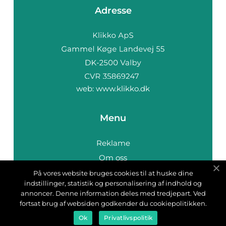
Adresse
web:
www.klikko.dk
Menu
Reklame
Om oss
Cookies
På vores website bruges cookies til at huske dine
indstillinger, statistik og personalisering af indhold og
Kontakt Oss
annoncer. Denne information deles med tredjepart. Ved
Sitemap
fortsat brug af websiden godkender du cookiepolitikken.
Ok
Privatlivspolitik