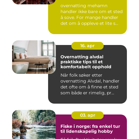
overnatting mehamn
handler ikke bare om et sted
å sove. For mange handler
det om å oppleve et lite s...
16. apr
Overnatting alvdal
praktiske tips til et
komfortabelt opphold
Når folk søker etter
overnatting Alvdal, handler
det ofte om å finne et sted
som både er rimelig, pr...
03. apr
Fiske i norge: fra enkel tur
til lidenskapelig hobby