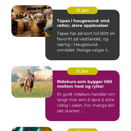
12. jan
Tapas i haugesund: små
retter, store opplevelser
Tapas har på kort tid blitt en
favoritt på vestlandet, og
særlig i Haugesund-
området. Mange velger t...
11. jan
Ridekurs som bygger tillit
mellom hest og rytter
Et godt ridekurs handler om
langt mer enn å lære å sitte
riktig i salen. For mange blir
det starten ...