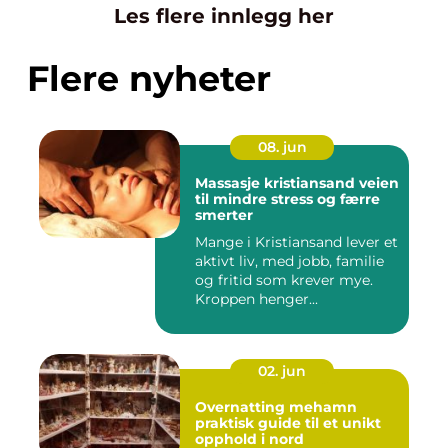
Les flere innlegg her
Flere nyheter
08. jun
Massasje kristiansand veien
til mindre stress og færre
smerter
Mange i Kristiansand lever et
aktivt liv, med jobb, familie
og fritid som krever mye.
Kroppen henger...
02. jun
Overnatting mehamn
praktisk guide til et unikt
opphold i nord