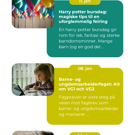
11. jan
Harry potter bursdag:
magiske tips til en
uforglemmelig feiring
En harry potter bursdag gir
rom for lek, fantasi og sterke
barndomsminner. Mange
barn (og en god del...
08. jan
Barne- og
ungdomsarbeiderfaget: Alt
om VG1 och VG2
Fagprøven er siste steg på
veien mot fagbrev som
barne- og ungdomsarbeider
og markerer ...