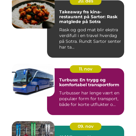
20. des
Takeaway fra kina-
restaurant på Sartor: Rask
matglede på Sotra
Rask og god mat blir ekstra
verdifull i en travel hverdag
på Sotra. Rundt Sartor senter
har ta...
11. nov
Turbuss: En trygg og
komfortabel transportform
Turbusser har lenge vært en
populær form for transport,
både for korte utflukter o...
09. nov