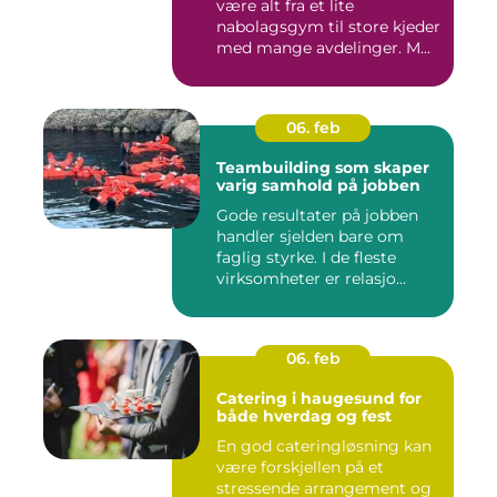
være alt fra et lite
nabolagsgym til store kjeder
med mange avdelinger. M...
06. feb
Teambuilding som skaper
varig samhold på jobben
Gode resultater på jobben
handler sjelden bare om
faglig styrke. I de fleste
virksomheter er relasjo...
06. feb
Catering i haugesund for
både hverdag og fest
En god cateringløsning kan
være forskjellen på et
stressende arrangement og