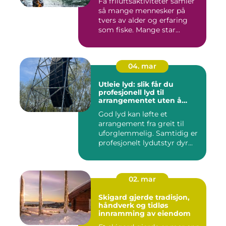
Få friluftsaktiviteter samler
så mange mennesker på
tvers av alder og erfaring
som fiske. Mange star...
04. mar
Utleie lyd: slik får du
profesjonell lyd til
arrangementet uten å
kjøpe alt selv
God lyd kan løfte et
arrangement fra greit til
uforglemmelig. Samtidig er
profesjonelt lydutstyr dyr...
02. mar
Skigard gjerde tradisjon,
håndverk og tidløs
innramming av eiendom