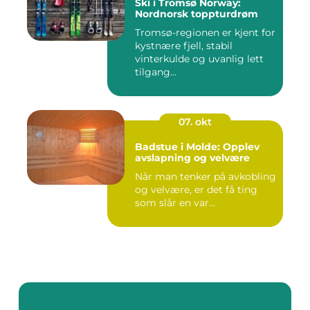
Ski i Tromsø Norway:
Nordnorsk toppturdrøm
Tromsø-regionen er kjent for
kystnære fjell, stabil
vinterkulde og uvanlig lett
tilgang...
07. okt
Badstue i Molde: Opplev
avslapning og velvære
Når man tenker på avkobling
og velvære, er det få ting
som slår en var...