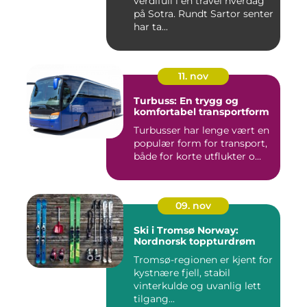
verdifull i en travel hverdag
på Sotra. Rundt Sartor senter
har ta...
11. nov
Turbuss: En trygg og
komfortabel transportform
Turbusser har lenge vært en
populær form for transport,
både for korte utflukter o...
09. nov
Ski i Tromsø Norway:
Nordnorsk toppturdrøm
Tromsø-regionen er kjent for
kystnære fjell, stabil
vinterkulde og uvanlig lett
tilgang...