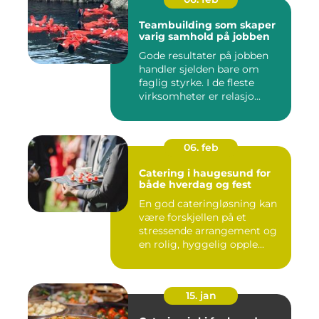
Teambuilding som skaper
varig samhold på jobben
Gode resultater på jobben
handler sjelden bare om
faglig styrke. I de fleste
virksomheter er relasjo...
06. feb
Catering i haugesund for
både hverdag og fest
En god cateringløsning kan
være forskjellen på et
stressende arrangement og
en rolig, hyggelig opple...
15. jan