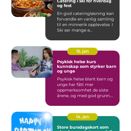
Catering i ski for hverdag
og fest
En god cateringløsning kan
forvandle en vanlig samling
til en minnerik opplevelse. I
Ski ser mange e...
15. jan
Psykisk helse kurs
kunnskap som styrker barn
og unge
Psykisk helse blant barn og
unge har fått mer
oppmerksomhet de siste
årene, og med god grunn.
Flere ...
14. jan
Store bursdagskort som