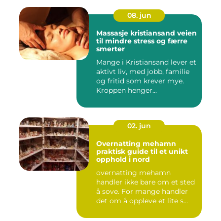
08. jun
Massasje kristiansand veien
til mindre stress og færre
smerter
Mange i Kristiansand lever et
aktivt liv, med jobb, familie
og fritid som krever mye.
Kroppen henger...
02. jun
Overnatting mehamn
praktisk guide til et unikt
opphold i nord
overnatting mehamn
handler ikke bare om et sted
å sove. For mange handler
det om å oppleve et lite s...