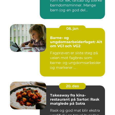
rom for lek, fantasi og sterke
barndomsminner. Mange
barn (og en god del...
08. jan
Barne- og
ungdomsarbeiderfaget: Alt
om VG1 och VG2
Fagprøven er siste steg på
veien mot fagbrev som
barne- og ungdomsarbeider
og markerer ...
20. des
Takeaway fra kina-
restaurant på Sartor: Rask
matglede på Sotra
Rask og god mat blir ekstra