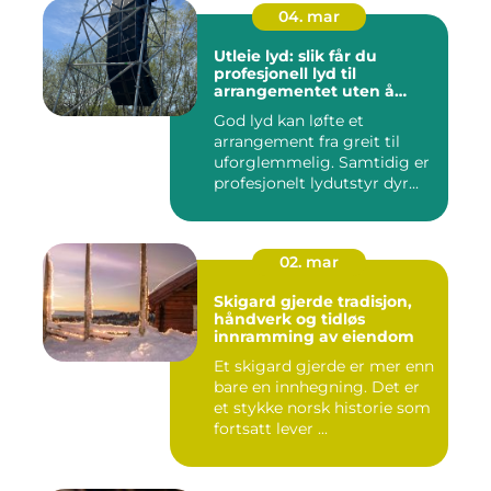
04. mar
Utleie lyd: slik får du
profesjonell lyd til
arrangementet uten å
kjøpe alt selv
God lyd kan løfte et
arrangement fra greit til
uforglemmelig. Samtidig er
profesjonelt lydutstyr dyr...
02. mar
Skigard gjerde tradisjon,
håndverk og tidløs
innramming av eiendom
Et skigard gjerde er mer enn
bare en innhegning. Det er
et stykke norsk historie som
fortsatt lever ...