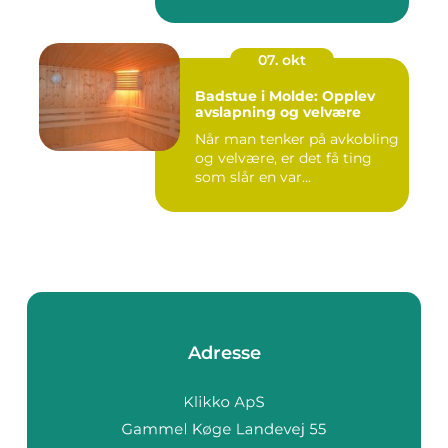
07. okt
Badstue i Molde: Opplev
avslapning og velvære
Når man tenker på avkobling
og velvære, er det få ting
som slår en var...
Adresse