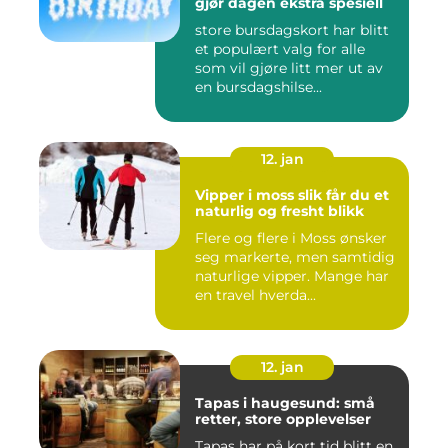
gjør dagen ekstra spesiell
store bursdagskort har blitt
et populært valg for alle
som vil gjøre litt mer ut av
en bursdagshilse...
12. jan
Vipper i moss slik får du et
naturlig og fresht blikk
Flere og flere i Moss ønsker
seg markerte, men samtidig
naturlige vipper. Mange har
en travel hverda...
12. jan
Tapas i haugesund: små
retter, store opplevelser
Tapas har på kort tid blitt en