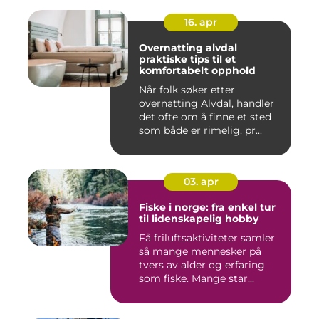
16. apr
Overnatting alvdal
praktiske tips til et
komfortabelt opphold
Når folk søker etter
overnatting Alvdal, handler
det ofte om å finne et sted
som både er rimelig, pr...
03. apr
Fiske i norge: fra enkel tur
til lidenskapelig hobby
Få friluftsaktiviteter samler
så mange mennesker på
tvers av alder og erfaring
som fiske. Mange star...