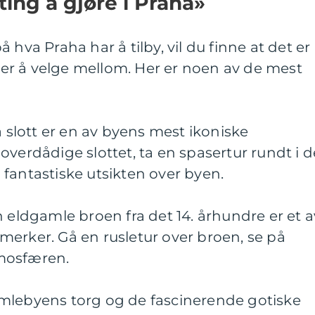
ting å gjøre i Praha»
 hva Praha har å tilby, vil du finne at det er
eter å velge mellom. Her er noen av de mest
a slott er en av byens mest ikoniske
overdådige slottet, ta en spasertur rundt i d
fantastiske utsikten over byen.
n eldgamle broen fra det 14. århundre er et a
erker. Gå en rusletur over broen, se på
mosfæren.
mlebyens torg og de fascinerende gotiske