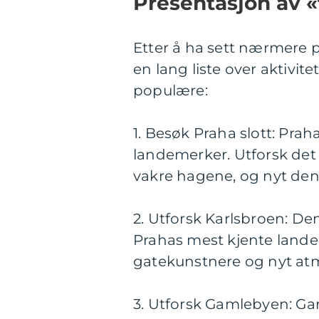
Presentasjon av «
Etter å ha sett nærmere på
en lang liste over aktivit
populære:
1. Besøk Praha slott: Prah
landemerker. Utforsk det 
vakre hagene, og nyt den 
2. Utforsk Karlsbroen: De
Prahas mest kjente landem
gatekunstnere og nyt at
3. Utforsk Gamlebyen: Ga