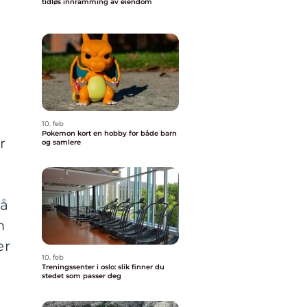
tidløs innramming av eiendom
10. feb
Pokemon kort en hobby for både barn
r
og samlere
 å
m
er
10. feb
Treningssenter i oslo: slik finner du
stedet som passer deg