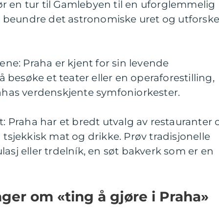
r en tur til Gamlebyen til en uforglemmelig
l å beundre det astronomiske uret og utforsk
cene: Praha er kjent for sin levende
 å besøke et teater eller en operaforestilling,
rahas verdenskjente symfoniorkester.
t: Praha har et bredt utvalg av restauranter 
 tsjekkisk mat og drikke. Prøv tradisjonelle
asj eller trdelník, en søt bakverk som er en
nger om «ting å gjøre i Praha»