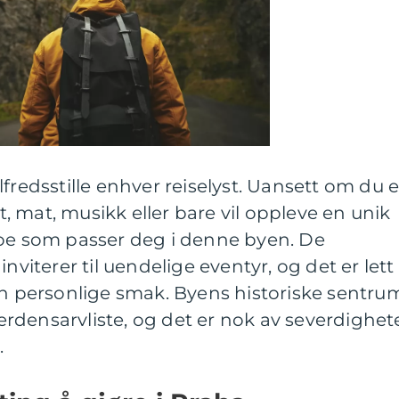
fredsstille enhver reiselyst. Uansett om du e
st, mat, musikk eller bare vil oppleve en unik
noe som passer deg i denne byen. De
nviterer til uendelige eventyr, og det er lett
in personlige smak. Byens historiske sentru
rdensarvliste, og det er nok av severdighet
.