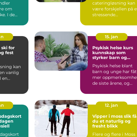
ndler
cateringløsning kan
are om
være forskjellen på e
ke. I de
stressende
ksomheter er
arrangement og en
rolig, hyggelig opple.
an
15. jan
 ski for
Psykisk helse kurs
g fest
kunnskap som
styrker barn og
unge
Psykisk helse blant
øsning kan
barn og unge har fåt
en vanlig
mer oppmerksomhe
l en
de siste årene, og
pplevelse. I
med god grunn. Fler
nge e...
...
jan
12. jan
sdagskort
Vipper i moss slik får
 dagen
du et naturlig og
siell
fresht blikk
sdagskort
Flere og flere i Moss