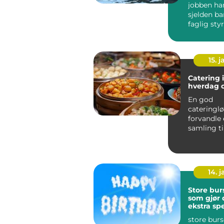
jobben ha
sjelden b
faglig styr
fleste vir
relasjo...
15. j
Catering i
hverdag o
En god
cateringl
forvandle 
samling ti
minnerik o
Ski ser ma
14. 
Store bur
som gjør
ekstra spe
store bur