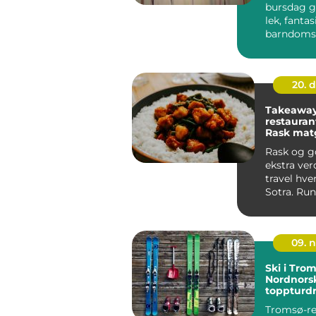
bursdag g
lek, fantas
barndoms
Mange bar
god del...
20. 
Takeaway 
restauran
Rask mat
Sotra
Rask og g
ekstra verd
travel hve
Sotra. Run
senter har 
09. 
Ski i Tro
Nordnors
toppturd
Tromsø-re