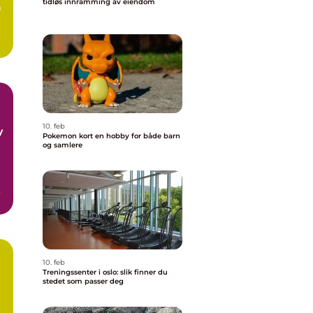
tidløs innramming av eiendom
m
10. feb
y
Pokemon kort en hobby for både barn
og samlere
10. feb
Treningssenter i oslo: slik finner du
stedet som passer deg