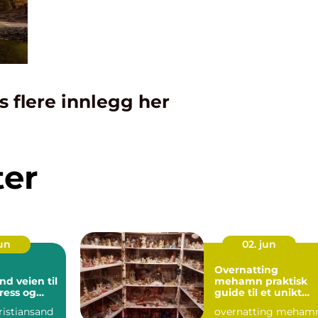
s flere innlegg her
ter
jun
02. jun
Overnatting
en til
mehamn praktisk
ress og
guide til et unikt
rter
opphold i nord
ristiansand
overnatting meham