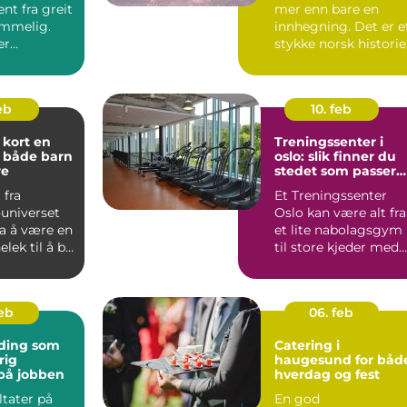
nt fra greit
mer enn bare en
emmelig.
innhegning. Det er e
er
stykke norsk historie
lt lydutstyr
som fortsatt lever ...
feb
10. feb
ort en
Treningssenter i
 både barn
oslo: slik finner du
re
stedet som passer
deg
 fra
Et Treningssenter
universet
Oslo kan være alt fra
ra å være en
et lite nabolagsgym
lek til å bli
til store kjeder med
obby for ...
mange avdelinger.
M...
feb
06. feb
ding som
Catering i
rig
haugesund for båd
på jobben
hverdag og fest
ltater på
En god