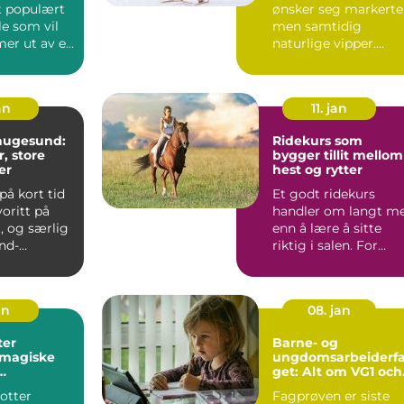
et populært
ønsker seg markerte
le som vil
men samtidig
 mer ut av en
naturlige vipper.
lse...
Mange har en travel
hverda...
an
11. jan
haugesund:
Ridekurs som
, store
bygger tillit mellom
er
hest og rytter
på kort tid
Et godt ridekurs
voritt på
handler om langt m
, og særlig
enn å lære å sitte
nd-
riktig i salen. For
 Mange
mange blir det
starten ...
an
08. jan
ter
Barne- og
 magiske
ungdomsarbeiderf
get: Alt om VG1 och
melig
VG2
otter
Fagprøven er siste