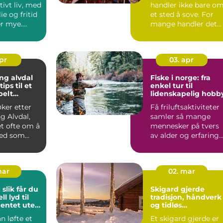
tivt liv, med
handler ikke bare o
ie og fritid
et sted å sove. For
r mye.
mange handler det
enger...
om å oppleve et lite
s...
apr
03. apr
ng alvdal
Fiske i norge: fra
ips til et
enkel tur til
belt
lidenskapelig hobb
øker etter
Få friluftsaktiviteter
g Alvdal,
samler så mange
et ofte om å
mennesker på tvers
ted som
av alder og erfaring
elig, pr...
som fiske. Mange
star...
mar
02. mar
 slik får du
Skigard gjerde
l lyd til
tradisjon, håndverk
entet uten
og tidløs
t selv
innramming av
n løfte et
Et skigard gjerde er
eiendom