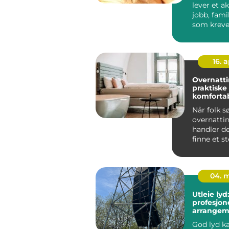
lever et ak
jobb, famil
som kreve
Kroppen h
16. 
Overnatti
praktiske t
komforta
opphold
Når folk s
overnattin
handler d
finne et s
både er rim
04. 
Utleie lyd:
profesjonel
arrangem
å kjøpe al
God lyd ka