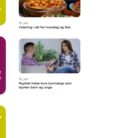
t
15. jan
..
Catering i ski for hverdag og fest
t
t
15. jan
Psykisk helse kurs kunnskap som
styrker barn og unge
e