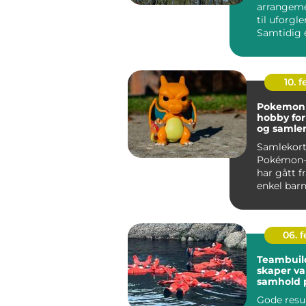
arrangeme
til uforgl
Samtidig 
profesjone
dyr...
10. 
Pokemon k
hobby for
og samle
Samlekort
Pokémon-
har gått f
enkel barne
en seriøs h
06. 
Teambuil
skaper va
samhold 
Gode resu