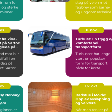
ir rom for
steg på veien mot
i og sterke
fagbrev som barne-
minner.
og ungdomsarbeide
n (og en
og markerer ...
des
11. nov
fra kina-
Turbuss: En trygg o
t på Sartor:
komfortabel
glede på
transportform
od mat blir
Turbusser har lenge
ifull i en
vært en populær
rdag på
form for transport,
dt Sartor
både for korte
ta...
utflukter o...
nov
07. okt
msø Norway:
Badstue i Molde:
k
Opplev avslapning
røm
og velvære
gionen er
Når man tenker på