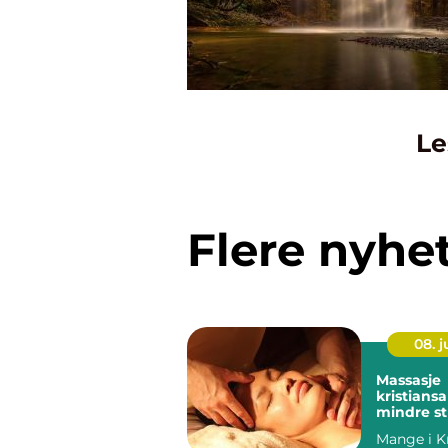
Le
Flere nyhe
08. 
Massasje
kristiansand vei
mindre st
færre sme
Mange i K