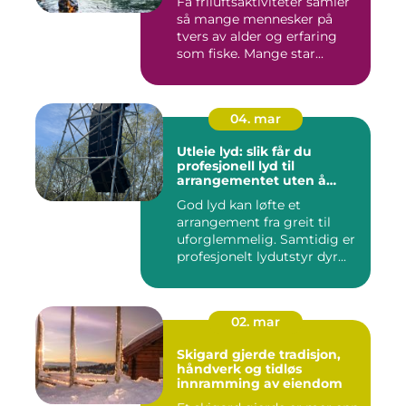
Få friluftsaktiviteter samler
så mange mennesker på
tvers av alder og erfaring
som fiske. Mange star...
04. mar
Utleie lyd: slik får du
profesjonell lyd til
arrangementet uten å
kjøpe alt selv
God lyd kan løfte et
arrangement fra greit til
uforglemmelig. Samtidig er
profesjonelt lydutstyr dyr...
02. mar
Skigard gjerde tradisjon,
håndverk og tidløs
innramming av eiendom