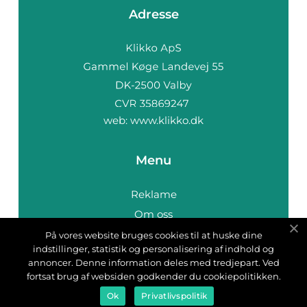
Adresse
web:
www.klikko.dk
Menu
Reklame
Om oss
Cookies
På vores website bruges cookies til at huske dine
indstillinger, statistik og personalisering af indhold og
Kontakt Oss
annoncer. Denne information deles med tredjepart. Ved
Sitemap
fortsat brug af websiden godkender du cookiepolitikken.
Ok
Privatlivspolitik