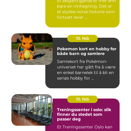
Et skigard gjerde er mer enn
bare en innhegning. Det er
et stykke norsk historie som
fortsatt lever ...
10. feb
Pokemon kort en hobby for
både barn og samlere
Samlekort fra Pokémon-
universet har gått fra å være
en enkel barnelek til å bli en
seriøs hobby for ...
10. feb
Treningssenter i oslo: slik
finner du stedet som
passer deg
Et Treningssenter Oslo kan