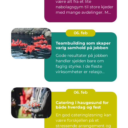
være alt fra et lite
nabolagsgym til store kjeder
med mange avdelinger. M...
06. feb
Teambuilding som skaper
varig samhold på jobben
Gode resultater på jobben
handler sjelden bare om
faglig styrke. I de fleste
virksomheter er relasjo...
06. feb
Catering i haugesund for
både hverdag og fest
En god cateringløsning kan
være forskjellen på et
stressende arrangement og