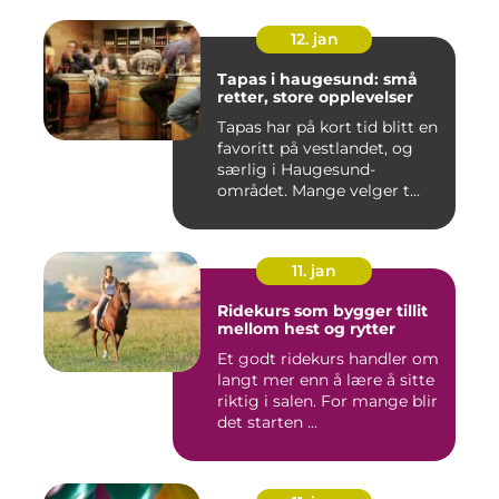
12. jan
Tapas i haugesund: små
retter, store opplevelser
Tapas har på kort tid blitt en
favoritt på vestlandet, og
særlig i Haugesund-
området. Mange velger t...
11. jan
Ridekurs som bygger tillit
mellom hest og rytter
Et godt ridekurs handler om
langt mer enn å lære å sitte
riktig i salen. For mange blir
det starten ...