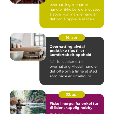
overnatting mehamn
handler ikke bare om et sted
å sove. For mange handler
det om å oppleve et lite s...
16. apr
Overnatting alvdal
praktiske tips til et
komfortabelt opphold
Når folk søker etter
overnatting Alvdal, handler
det ofte om å finne et sted
som både er rimelig, pr...
03. apr
Fiske i norge: fra enkel tur
til lidenskapelig hobby