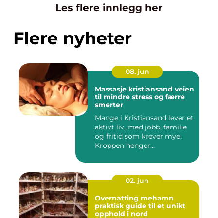
Les flere innlegg her
Flere nyheter
08. jun
Massasje kristiansand veien
til mindre stress og færre
smerter
Mange i Kristiansand lever et
aktivt liv, med jobb, familie
og fritid som krever mye.
Kroppen henger...
02. jun
Overnatting mehamn
praktisk guide til et unikt
opphold i nord