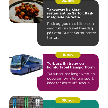
20. des
Takeaway fra kina-
restaurant på Sartor: Rask
matglede på Sotra
Rask og god mat blir ekstra
verdifull i en travel hverdag
på Sotra. Rundt Sartor senter
har ta...
11. nov
Turbuss: En trygg og
komfortabel transportform
Turbusser har lenge vært en
populær form for transport,
både for korte utflukter o...
09. nov