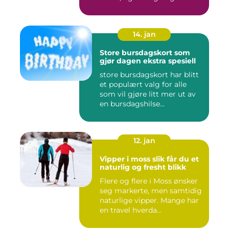
Flere ...
14. jan
Store bursdagskort som
gjør dagen ekstra spesiell
store bursdagskort har blitt
et populært valg for alle
som vil gjøre litt mer ut av
en bursdagshilse...
12. jan
Vipper i moss slik får du et
naturlig og fresht blikk
Flere og flere i Moss ønsker
seg markerte, men samtidig
naturlige vipper. Mange har
en travel hverda...