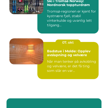
Ski i Tromsø Norway:
Nordnorsk toppturdrøm
Tromsø-regionen er kjent for
kystnære fjell, stabil
vinterkulde og uvanlig lett
tilgang...
07. okt
Badstue i Molde: Opplev
avslapning og velvære
Når man tenker på avkobling
og velvære, er det få ting
som slår en var...