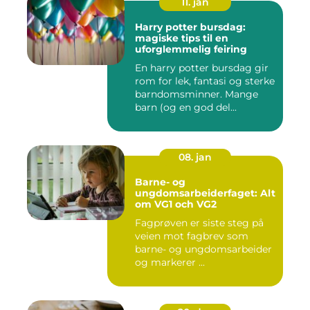
11. jan
Harry potter bursdag:
magiske tips til en
uforglemmelig feiring
En harry potter bursdag gir
rom for lek, fantasi og sterke
barndomsminner. Mange
barn (og en god del...
08. jan
Barne- og
ungdomsarbeiderfaget: Alt
om VG1 och VG2
Fagprøven er siste steg på
veien mot fagbrev som
barne- og ungdomsarbeider
og markerer ...