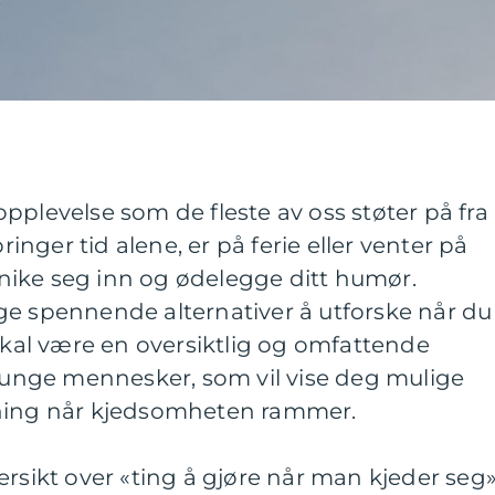
pplevelse som de fleste av oss støter på fra
bringer tid alene, er på ferie eller venter på
ike seg inn og ødelegge ditt humør.
ge spennende alternativer å utforske når du
 skal være en oversiktlig og omfattende
e unge mennesker, som vil vise deg mulige
dning når kjedsomheten rammer.
ersikt over «ting å gjøre når man kjeder seg»