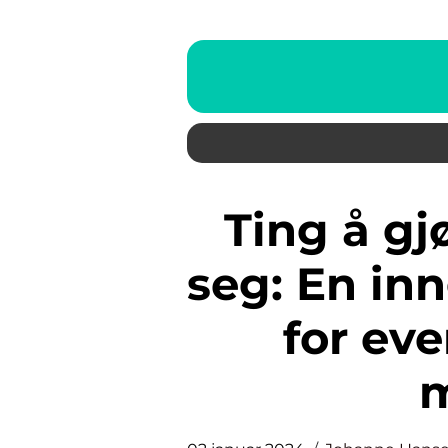
Ting å gjøre når man kjeder
seg: En in
for ev
m