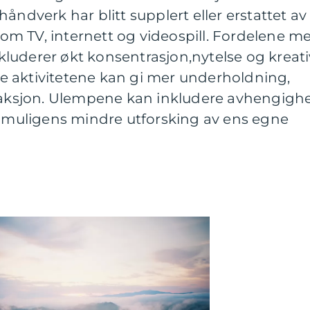
åndverk har blitt supplert eller erstattet av
m TV, internett og videospill. Fordelene m
inkluderer økt konsentrasjon,nytelse og kreati
 aktivitetene kan gi mer underholdning,
eraksjon. Ulempene kan inkludere avhengighe
g muligens mindre utforsking av ens egne