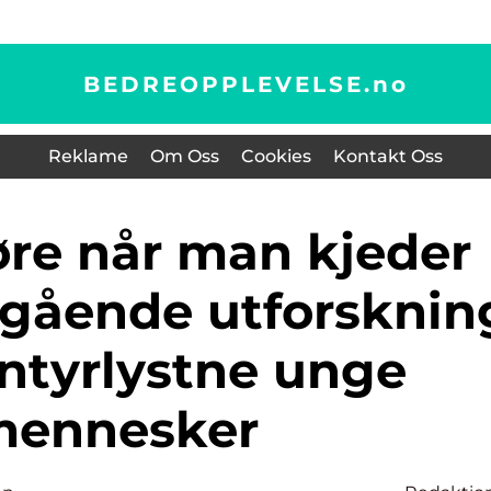
BEDREOPPLEVELSE.
no
Reklame
Om Oss
Cookies
Kontakt Oss
ngående utforsknin
entyrlystne unge
ennesker