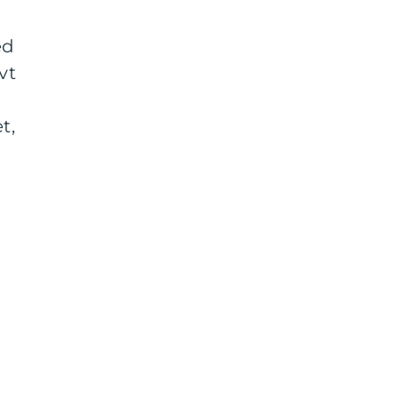
ed
vt
t,