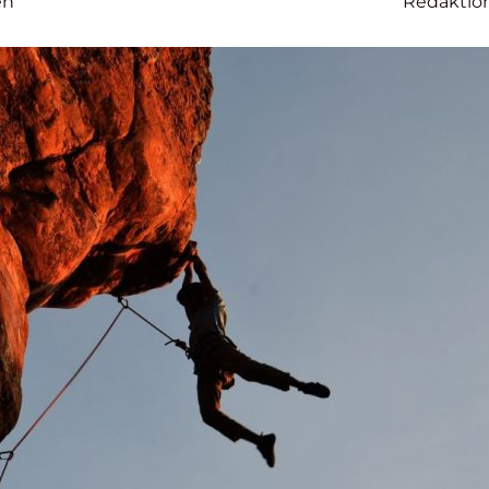
en
Redaktio