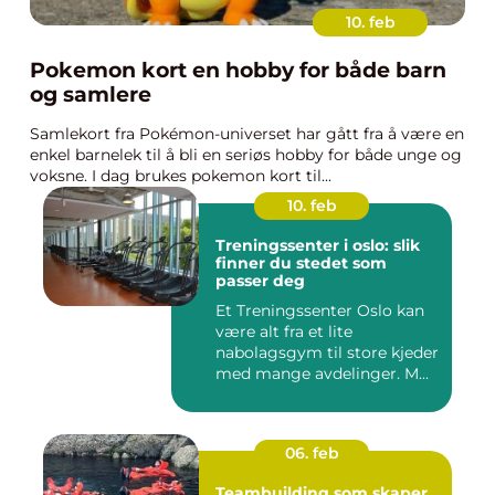
10. feb
Pokemon kort en hobby for både barn
og samlere
Samlekort fra Pokémon-universet har gått fra å være en
enkel barnelek til å bli en seriøs hobby for både unge og
voksne. I dag brukes pokemon kort til...
10. feb
Treningssenter i oslo: slik
finner du stedet som
passer deg
Et Treningssenter Oslo kan
være alt fra et lite
nabolagsgym til store kjeder
med mange avdelinger. M...
06. feb
Teambuilding som skaper