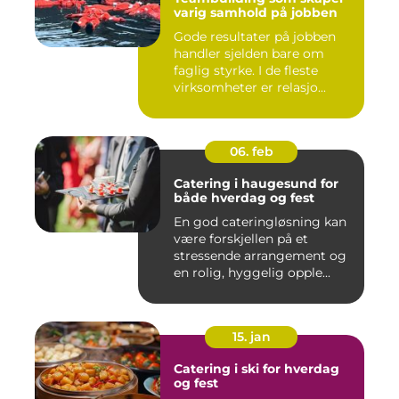
varig samhold på jobben
Gode resultater på jobben
handler sjelden bare om
faglig styrke. I de fleste
virksomheter er relasjo...
06. feb
Catering i haugesund for
både hverdag og fest
En god cateringløsning kan
være forskjellen på et
stressende arrangement og
en rolig, hyggelig opple...
15. jan
Catering i ski for hverdag
og fest