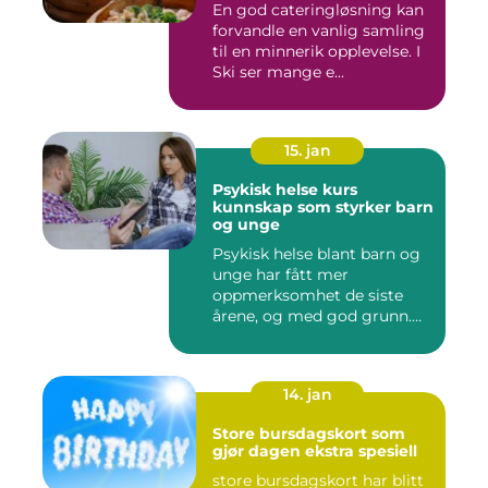
En god cateringløsning kan
forvandle en vanlig samling
til en minnerik opplevelse. I
Ski ser mange e...
15. jan
Psykisk helse kurs
kunnskap som styrker barn
og unge
Psykisk helse blant barn og
unge har fått mer
oppmerksomhet de siste
årene, og med god grunn.
Flere ...
14. jan
Store bursdagskort som
gjør dagen ekstra spesiell
store bursdagskort har blitt