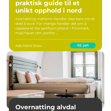
praktisk guide til et
unikt opphold i nord
overnatting mehamn handler ikke bare om et
sted å sove. For mange handler det om å
oppleve et lite samfunn ytterst i Finnmark,
med havet rett utenfor ...
02. jun
Ada-Marie Skaar
Overnatting alvdal