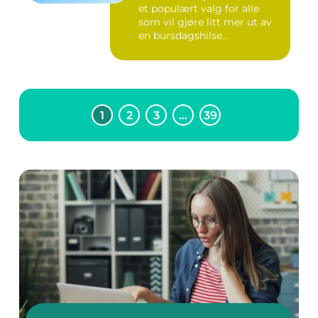
et populært valg for alle
som vil gjøre litt mer ut av
en bursdagshilse...
1
2
3
…
39