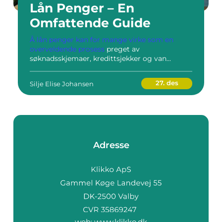
Lån Penger – En
Omfattende Guide
Å lån penger kan for mange virke som en
overveldende prosess
preget av
søknadsskjemaer, kredittsjekker og van...
27. des
Silje Elise Johansen
Adresse
web:
www.klikko.dk