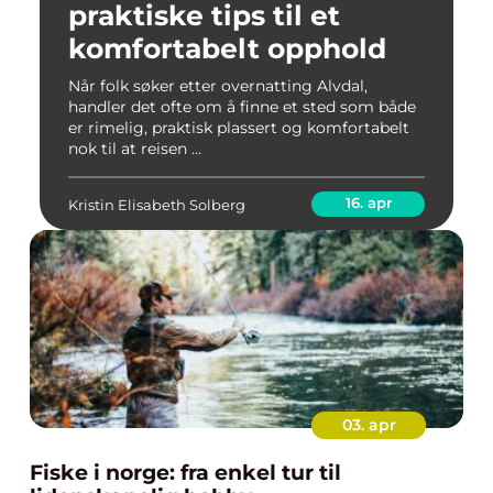
praktiske tips til et
komfortabelt opphold
Når folk søker etter overnatting Alvdal,
handler det ofte om å finne et sted som både
er rimelig, praktisk plassert og komfortabelt
nok til at reisen ...
16. apr
Kristin Elisabeth Solberg
03. apr
Fiske i norge: fra enkel tur til